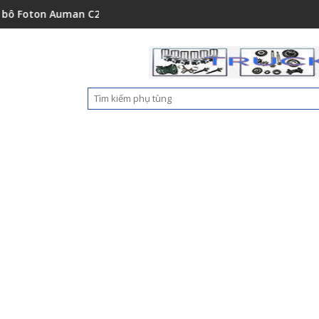
1A0
uman C2400A C1500 1112235684110
Ốp nhựa cản trước Foton Auman