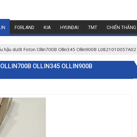
LIN
FORLAND
KIA
HYUNDAI
TMT
CHIẾN THẮNG
u hậu dưới Foton Ollin700B Ollin345 Ollin900B L0821010057A02
OLLIN700B OLLIN345 OLLIN900B