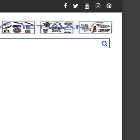
 C160 New M4831011002A0
Nắp hộp cốp phụ táp lô Foton Ollin 500 New 72