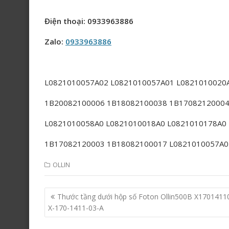
Điện thoại: 0933963886
Zalo:
0933963886
L0821010057A02 L0821010057A01 L0821010020
1B20082100006 1B18082100038 1B17082120004
L0821010058A0 L0821010018A0 L0821010178A0
1B17082120003 1B18082100017 L0821010057A0
OLLIN
Post
Thước tầng dưới hộp số Foton Ollin500B X1701411
navigation
X-170-1411-03-A