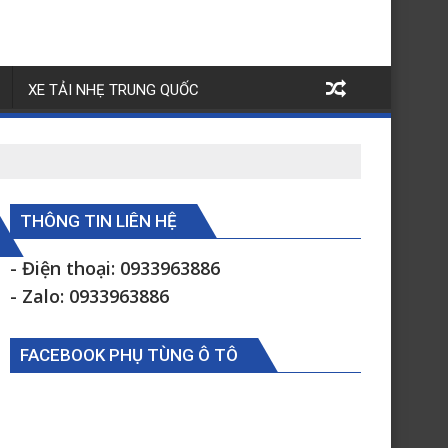
XE TẢI NHẸ TRUNG QUỐC
THÔNG TIN LIÊN HỆ
- Điện thoại: 0933963886
- Zalo: 0933963886
FACEBOOK PHỤ TÙNG Ô TÔ