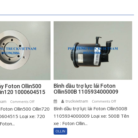
Bình dầu trợ lực lái Foton
áy Foton Ollin500
Ollin500B 1105934000009
llin120 1000604515
truckvietnam
on
tnam
on
Comments Off
Comments Off
Bình dầu trợ lực lái Foton Ollin500B
Bình
 Foton Ollin500 Ollin720
Puly
dầu
cốt
1105934000009 Loại xe: 500B Tên
0604515 Loại xe: 720
trợ
máy
xe : Foton Ollin...
Foton...
lực
Foton
OLLIN
lái
Ollin500