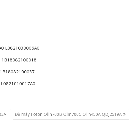
A0 L0821030006A0
 1B18082100018
 1B18082100037
 L0821010017A0
03A
Đề máy Foton Ollin700B Ollin700C Ollin450A QDJ2519A