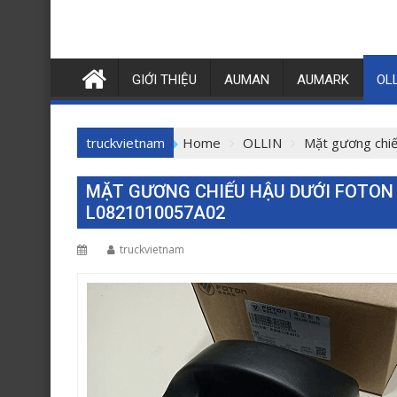
GIỚI THIỆU
AUMAN
AUMARK
OL
truckvietnam
Home
OLLIN
Mặt gương chiế
MẶT GƯƠNG CHIẾU HẬU DƯỚI FOTON 
L0821010057A02
truckvietnam