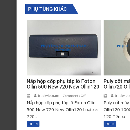
PHỤ TÙNG KHÁC
Puly cốt m
Nắp hộp cốp phụ táp lô Foton
Ollin720 O
Ollin 500 New 720 New Ollin120
truckvie
truckvietnam
on
Comments Off
Puly cốt máy
Nắp hộp cốp phụ táp lô Foton Ollin
Nắp
hộp
Ollin120 100
500 New 720 New Ollin120 Loại xe:
cốp
120 Tên xe : 
720...
phụ
OLLIN
OLLIN
táp