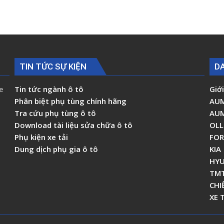
TIN TỨC SỰ KIỆN
D
e
Tin tức ngành ô tô
Giới
Phân biệt phụ tùng chính hãng
AU
Tra cứu phụ tùng ô tô
AU
Download tài liệu sửa chữa ô tô
OLL
Phụ kiện xe tải
FO
Dung dịch phụ gia ô tô
KIA
HYU
TM
CHI
XE 