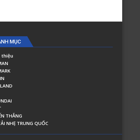
ANH MỤC
 thiệu
MAN
MARK
IN
RLAND
NDAI
T
ẾN THẮNG
TẢI NHẸ TRUNG QUỐC