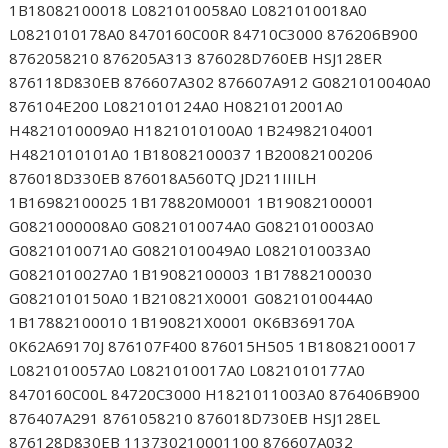
1B18082100018 L0821010058A0 L0821010018A0
L0821010178A0 8470160C00R 84710C3000 876206B900
8762058210 876205A313 876028D760EB HSJ128ER
876118D830EB 876607A302 876607A912 G0821010040A0
876104E200 L0821010124A0 H0821012001A0
H4821010009A0 H1821010100A0 1B24982104001
H4821010101A0 1B18082100037 1B20082100206
876018D330EB 876018A560TQ JD211IIILH
1B16982100025 1B178820M0001 1B19082100001
G0821000008A0 G0821010074A0 G0821010003A0
G0821010071A0 G0821010049A0 L0821010033A0
G0821010027A0 1B19082100003 1B17882100030
G0821010150A0 1B210821X0001 G0821010044A0
1B17882100010 1B190821X0001 0K6B369170A
0K62A69170J 876107F400 876015H505 1B18082100017
L0821010057A0 L0821010017A0 L0821010177A0
8470160C00L 84720C3000 H1821011003A0 876406B900
876407A291 8761058210 876018D730EB HSJ128EL
876128D830EB 113730210001100 876607A032