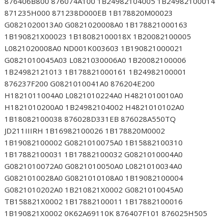
876406B800 876074A100 1B24982104005 1B24982100014
871235H000 871238D000EB 1B178820M00023
G0821020013A0 G0821020008A0 1B178821000163
1B190821X00023 1B18082100018X 1B20082100005
L0821020008A0 ND001K003603 1B190821000021
G0821010045A03 L0821030006A0 1B20082100006
1B24982121013 1B178821000161 1B24982100001
876237F200 G0821010041A0 876204E200
H1821011004A0 L0821010224A0 H4821010010A0
H1821010200A0 1B24982104002 H4821010102A0
1B18082100038 876028D331EB 876028A550TQ
JD211IIIRH 1B16982100026 1B178820M0002
1B19082100002 G0821010075A0 1B15882100310
1B17882100031 1B17882100032 G0821010004A0
G0821010072A0 G0821010050A0 L0821010034A0
G0821010028A0 G0821010108A0 1B19082100004
G0821010202A0 1B210821X0002 G0821010045A0
TB158821X0002 1B17882100011 1B17882100016
1B190821X0002 0K62A69110K 876407F101 876025H505