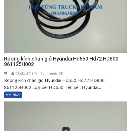
HD650
HD800
833205H001TH
Roong kính chắn gió Hyundai Hd650 Hd72 HD800
861125H002
truckvietnam
on
Comments Off
Roong kính chắn gió Hyundai Hd650 Hd72 HD800
Roong
kính
861125H002 Loại xe: HD650 Tên xe : Hyundai...
chắn
HYUNDAI
gió
Hyundai
Hd650
Hd72
HD800
861125H002