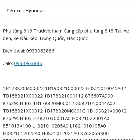
Tên xe : Hyundai
Phụ tùng ô tô Truckvietnam Cung cấp phụ tùng ô tô Tải, xe
ben, xe Đầu kéo Trung Quốc, Hàn Quốc
Điện thoại: 0933963886
Zalo:
0933963886
1B178820M00022 1B190821000022 G0821010045A02
TB158821X00022 1B178821000112 876607A900
876395H403 1B178820M00012 G0821010044A02
TB158821X00012 1B178820M0001G 1B190821X00012
876295H403 H4821030001A0 H0821022001A0
851013X100 L1821010205A0 L1821010105A0
H0821012022A0 H0821012021A0 876206B800