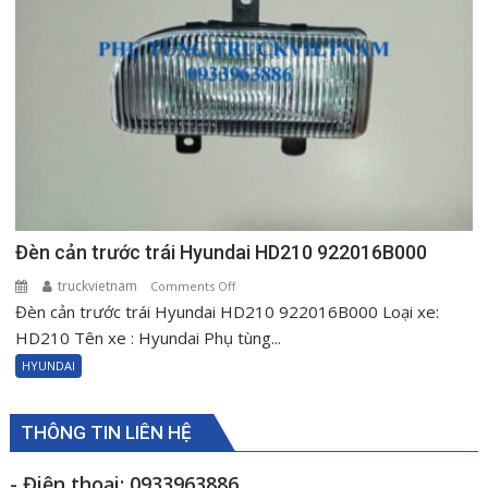
Đèn cản trước trái Hyundai HD210 922016B000
truckvietnam
on
Comments Off
Đèn cản trước trái Hyundai HD210 922016B000 Loại xe:
Đèn
cản
HD210 Tên xe : Hyundai Phụ tùng...
trước
HYUNDAI
trái
Hyundai
HD210
THÔNG TIN LIÊN HỆ
922016B000
- Điện thoại: 0933963886