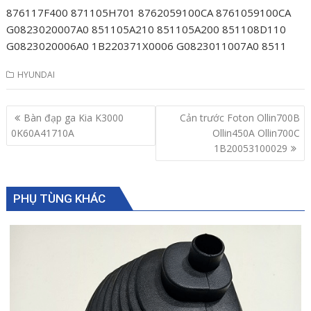
876117F400 871105H701 8762059100CA 8761059100CA
G0823020007A0 851105A210 851105A200 851108D110
G0823020006A0 1B220371X0006 G0823011007A0 8511
HYUNDAI
Post
Bàn đạp ga Kia K3000
Cản trước Foton Ollin700B
navigation
0K60A41710A
Ollin450A Ollin700C
1B20053100029
PHỤ TÙNG KHÁC