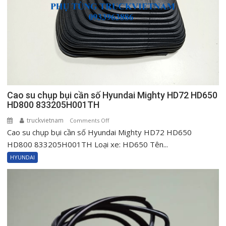
Cao su chụp bụi cần số Hyundai Mighty HD72 HD650
HD800 833205H001TH
truckvietnam
on
Comments Off
Cao su chụp bụi cần số Hyundai Mighty HD72 HD650
Cao
su
HD800 833205H001TH Loại xe: HD650 Tên...
chụp
HYUNDAI
bụi
cần
số
Hyundai
Mighty
HD72