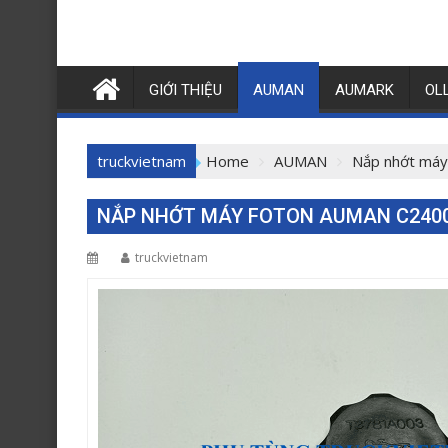
GIỚI THIỆU
AUMAN
AUMARK
OL
truckvietnam
Home
AUMAN
Nắp nhớt má
NẮP NHỚT MÁY FOTON AUMAN C2400
truckvietnam