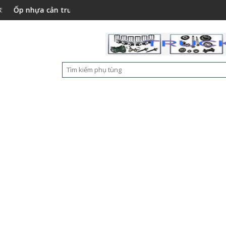
ựa cản trước Foton Auman C160 New M4831011002A0
Nắp hộp cốp phụ tá