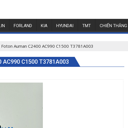
LIN
FORLAND
KIA
HYUNDAI
TMT
CHIẾN THẮNG
y Foton Auman C2400 AC990 C1500 T3781A003
 AC990 C1500 T3781A003