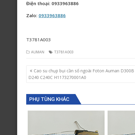
Điện thoại: 0933963886
Zalo:
0933963886
T3781A003
AUMAN
T3781A003
Post
Cao su chụp bụi cần số ngoài Foton Auman D300B
navigation
D240 C240C H1173270001A0
PHỤ TÙNG KHÁC