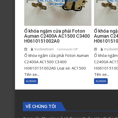
Ổ khóa ngậm cửa phải Foton
Ổ khóa ngậ
Auman C2400A AC1500 C3400
Auman C24
H0610151002A0
H0610151
truckvietnam
on
truckvie
Comments Off
Ổ khóa ngậm cửa phải Foton Auman
Ổ
Ổ khóa ngậm 
khóa
C2400A AC1500 C3400
C2400A AC1
ngậm
H0610151002A0 Loại xe: AC1500
H0610151001
cửa
Tên xe...
Tên xe...
phải
AUMAN
AUMAN
Foton
Auman
C2400A
AC1500
VỀ CHÚNG TÔI
C3400
H0610151002A0