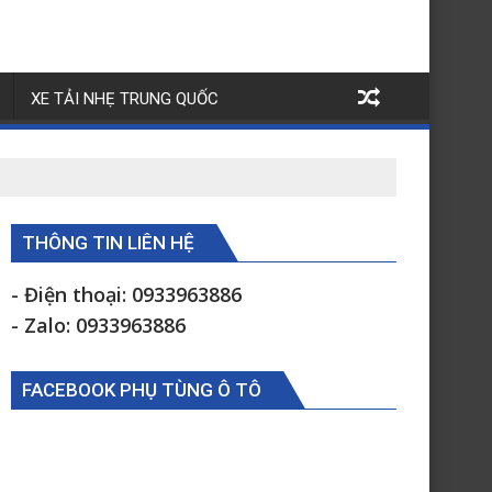
XE TẢI NHẸ TRUNG QUỐC
THÔNG TIN LIÊN HỆ
- Điện thoại: 0933963886
- Zalo: 0933963886
FACEBOOK PHỤ TÙNG Ô TÔ