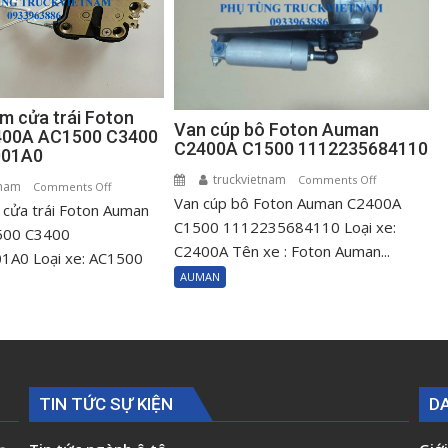
m cửa trái Foton
Van cúp bô Foton Auman
00A AC1500 C3400
C2400A C1500 1112235684110
001A0
truckvietnam
on
Comments Off
tnam
on
Comments Off
Van cúp bô Foton Auman C2400A
Van
cửa trái Foton Auman
Ổ
cúp
C1500 1112235684110 Loại xe:
khóa
500 C3400
bô
C2400A Tên xe : Foton Auman...
ngậm
A0 Loại xe: AC1500
Foton
cửa
AUMAN
Auman
trái
C2400A
Foton
C1500
Auman
111223568411
C2400A
AC1500
TIN TỨC SỰ KIỆN
D
C3400
H0610151001A0