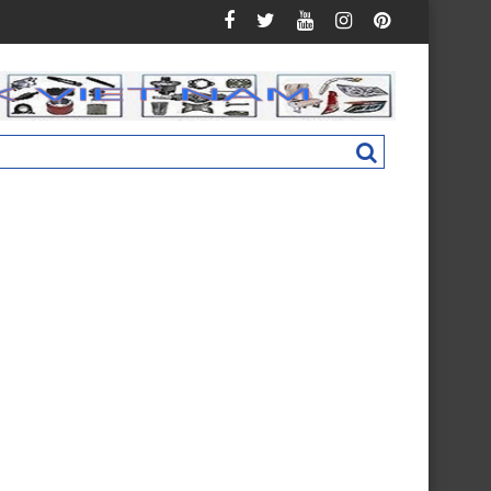
C160 New M4831011002A0
Nắp hộp cốp phụ táp lô Foton Ollin 500 New 720