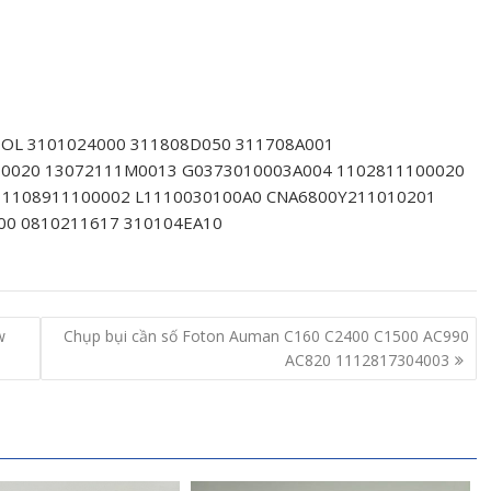
OL 3101024000 311808D050 311708A001
00020 13072111M0013 G0373010003A004 1102811100020
 1108911100002 L1110030100A0 CNA6800Y211010201
00 0810211617 310104EA10
w
Chụp bụi cần số Foton Auman C160 C2400 C1500 AC990
AC820 1112817304003