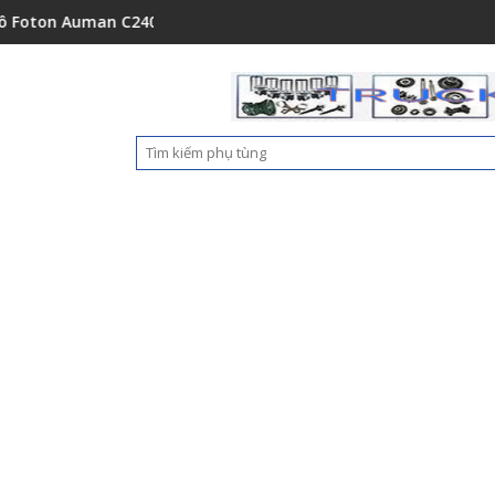
A0
man C2400A C1500 1112235684110
Ốp nhựa cản trước Foton Auman 