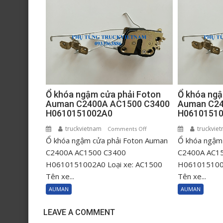
Ổ khóa ngậm cửa phải Foton
Ổ khóa ngậ
Auman C2400A AC1500 C3400
Auman C24
H0610151002A0
H0610151
truckvietnam
on
truckvie
Comments Off
Ổ khóa ngậm cửa phải Foton Auman
Ổ
Ổ khóa ngậm 
khóa
C2400A AC1500 C3400
C2400A AC1
ngậm
H0610151002A0 Loại xe: AC1500
H0610151001
cửa
Tên xe...
Tên xe...
phải
AUMAN
AUMAN
Foton
Auman
LEAVE A COMMENT
C2400A