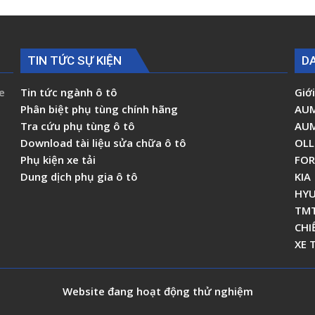
TIN TỨC SỰ KIỆN
D
e
Tin tức ngành ô tô
Giới
Phân biệt phụ tùng chính hãng
AU
Tra cứu phụ tùng ô tô
AU
Download tài liệu sửa chữa ô tô
OLL
Phụ kiện xe tải
FO
Dung dịch phụ gia ô tô
KIA
HYU
TM
CHI
XE 
Website đang hoạt động thử nghiệm