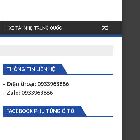
XE TẢI NHẸ TRUNG QUỐC
THÔNG TIN LIÊN HỆ
- Điện thoại: 0933963886
- Zalo: 0933963886
FACEBOOK PHỤ TÙNG Ô TÔ