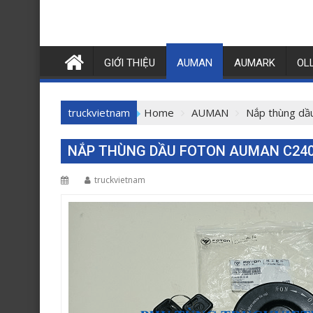
GIỚI THIỆU
AUMAN
AUMARK
OL
truckvietnam
Home
AUMAN
Nắp thùng d
NẮP THÙNG DẦU FOTON AUMAN C2400
truckvietnam