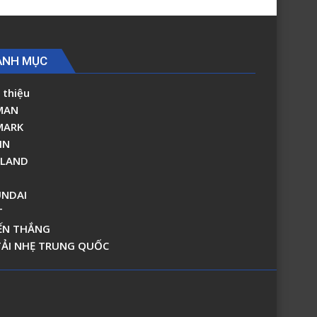
ANH MỤC
 thiệu
MAN
MARK
IN
RLAND
NDAI
T
ẾN THẮNG
TẢI NHẸ TRUNG QUỐC