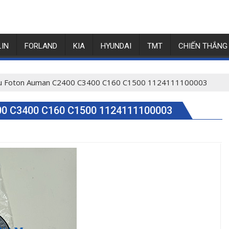
LIN
FORLAND
KIA
HYUNDAI
TMT
CHIẾN THẮNG
ầu Foton Auman C2400 C3400 C160 C1500 1124111100003
 C3400 C160 C1500 1124111100003