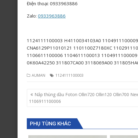
Điện thoại: 0933963886
Zalo:
0933963886
1124111100003 H4110034103A0 1104911100009
CNA6129P11010121 1101100Z7180XC 11029111
1106611100006 1104611100013 1104911100009
0K60A42250 311807CA00 3118069A00 311805HA
AUMAN
1124111100003
Post
Nắp thùng dầu Foton Ollin720 Ollin120 Ollin700 Ne
navigation
1106911100006
PHỤ TÙNG KHÁC