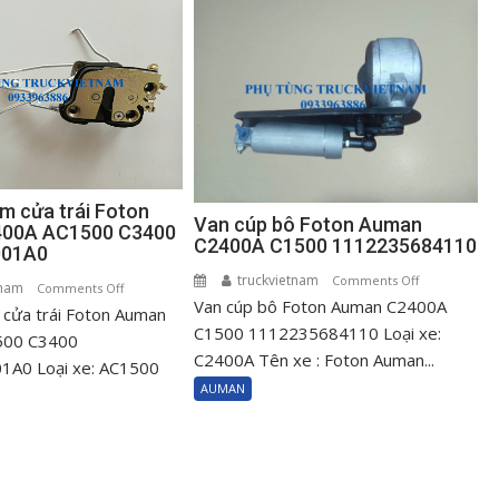
m cửa trái Foton
Van cúp bô Foton Auman
00A AC1500 C3400
C2400A C1500 1112235684110
001A0
truckvietnam
on
Comments Off
tnam
on
Comments Off
Van cúp bô Foton Auman C2400A
Van
cửa trái Foton Auman
Ổ
cúp
C1500 1112235684110 Loại xe:
khóa
500 C3400
bô
C2400A Tên xe : Foton Auman...
ngậm
A0 Loại xe: AC1500
Foton
cửa
AUMAN
Auman
trái
C2400A
Foton
C1500
Auman
111223568411
C2400A