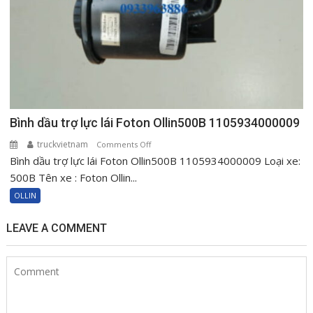
Bình dầu trợ lực lái Foton Ollin500B 1105934000009
truckvietnam
on
Comments Off
Bình dầu trợ lực lái Foton Ollin500B 1105934000009 Loại xe:
Bình
dầu
500B Tên xe : Foton Ollin...
trợ
OLLIN
lực
lái
LEAVE A COMMENT
Foton
Ollin500B
1105934000009