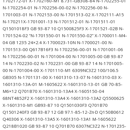
1702172-01 X-1702160-M1 8.731-GB308-84 N-1702255-01
N-1702254-01 N-1702256-00-02 N-1702256-00 N-
1701003-01 N-1702153-00 N-1701513-02 X-1702111-A15
N-170211X-1701001-13 N-1701512-01 N-1701511-01
Q1501018F3 GB 93-87 10 Q1500825F3 X-1701521-02B N-
1701524-02 “N-1701550-01 N-1701550-02” X-1700011-M4-
04 GB 1235 24×2.4 X-1700023-10N N-1700021-00 N-
1701513-00 Q617B16F3 N-1702256-00-01 N-1701001-06
N-1702256-00-01 N-1701004-00 N-1701005-00 GB 93-87
14 N-1702230-02 N-1702231-00 GB 93-87 14 N-1701005-
00 N-1701004-00 X-1701110-M1 6309NC3Z2 100/106.5
GB305 N-1701131-00 X-1601310-13-07 N-1601310-03 X-
1601310-13A-01 M-1605622 X-1601310-13-01 GB 70-85-
M6×12 Q701B70 X-1601310-13A4 X-1605150-04
68NT4852F2 X-1601310-13A4 X-1601310-13A2 Q5500625
X-1601310-M1 GB93-87 10 Q1501030F3 Q701B70
Q1501240F3 GB 93-87 12 GB 97.1-85-12-Zn·D Q150B0612
Q40306 X-1601310-13A5 X-1601310-13A1 M-1605622
Q218B1020 GB 93-87 10 Q701B70 6307NC3Z2 N-1701235-