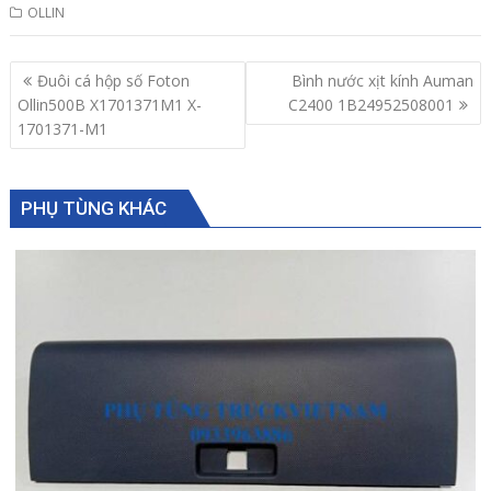
OLLIN
Post
Đuôi cá hộp số Foton
Bình nước xịt kính Auman
navigation
Ollin500B X1701371M1 X-
C2400 1B24952508001
1701371-M1
PHỤ TÙNG KHÁC