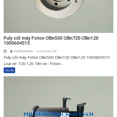
Ollin120
Puly cốt máy Foton Ollin500 Ollin720 Ollin120
1000604515
truckvietnam
on
Comments Off
Puly cốt máy Foton Ollin500 Ollin720 Ollin120 1000604515
Puly
cốt
Loại xe: 720 120 Tên xe : Foton...
máy
OLLIN
Foton
Ollin500
Ollin720
Ollin120
1000604515