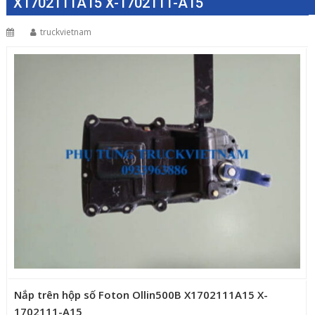
X1702111A15 X-1702111-A15
truckvietnam
Nắp trên hộp số Foton Ollin500B X1702111A15 X-
1702111-A15