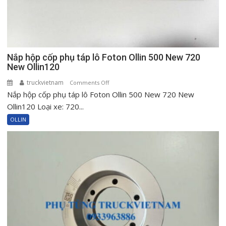
Nắp hộp cốp phụ táp lô Foton Ollin 500 New 720
New Ollin120
truckvietnam
on
Comments Off
Nắp hộp cốp phụ táp lô Foton Ollin 500 New 720 New
Nắp
hộp
Ollin120 Loại xe: 720...
cốp
OLLIN
phụ
táp
lô
Foton
Ollin
500
New
720
New