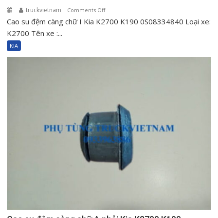
truckvietnam
on
Comments Off
Cao su đệm càng chữ I Kia K2700 K190 0S08334840 Loại xe:
Cao
su
K2700 Tên xe :...
đệm
KIA
càng
chữ
I
Kia
K2700
K190
0S08334840