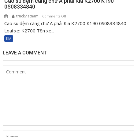
Cao su đệm càng chữ A phải Kia K2700 K190
0S08334840
truckvietnam
on
Comments Off
Cao su đệm càng chữ A phải Kia K2700 K190 0S08334840
Cao
su
Loại xe: K2700 Tên xe...
đệm
KIA
càng
chữ
LEAVE A COMMENT
A
phải
Kia
K2700
K190
0S08334840