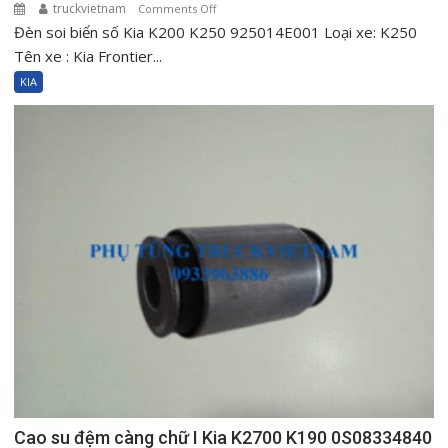
truckvietnam
on
Comments Off
Đèn soi biển số Kia K200 K250 925014E001 Loại xe: K250
Đèn
soi
Tên xe : Kia Frontier...
biển
KIA
số
Kia
K200
K250
925014E001
Cao su đệm càng chữ I Kia K2700 K190 0S08334840