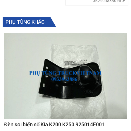
0K2405833096
PHỤ TÙNG KHÁC
Đèn soi biển số Kia K200 K250 925014E001