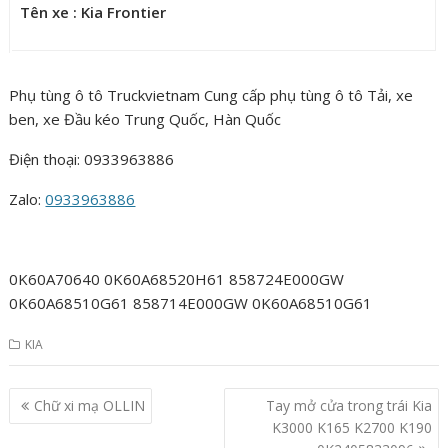
Tên xe : Kia Frontier
Phụ tùng ô tô Truckvietnam Cung cấp phụ tùng ô tô Tải, xe
ben, xe Đầu kéo Trung Quốc, Hàn Quốc
Điện thoại: 0933963886
Zalo:
0933963886
0K60A70640 0K60A68520H61 858724E000GW
0K60A68510G61 858714E000GW 0K60A68510G61
KIA
Post
Chữ xi mạ OLLIN
Tay mở cửa trong trái Kia
navigation
K3000 K165 K2700 K190