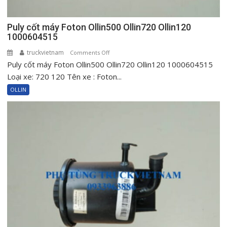
Puly cốt máy Foton Ollin500 Ollin720 Ollin120
1000604515
truckvietnam
on
Comments Off
Puly cốt máy Foton Ollin500 Ollin720 Ollin120 1000604515
Puly
cốt
Loại xe: 720 120 Tên xe : Foton...
máy
OLLIN
Foton
Ollin500
Ollin720
Ollin120
1000604515