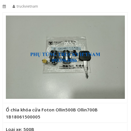
truckvietnam
Ổ chìa khóa cửa Foton Ollin500B Ollin700B
1B18061500005
Loại xe: 500B