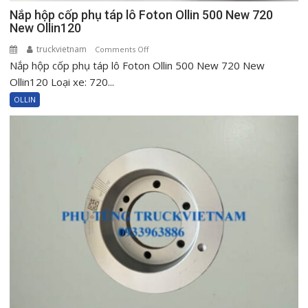
Nắp hộp cốp phụ táp lô Foton Ollin 500 New 720
New Ollin120
truckvietnam
on
Comments Off
Nắp hộp cốp phụ táp lô Foton Ollin 500 New 720 New
Nắp
hộp
Ollin120 Loại xe: 720...
cốp
OLLIN
phụ
táp
lô
Foton
Ollin
500
New
720
New
Ollin120