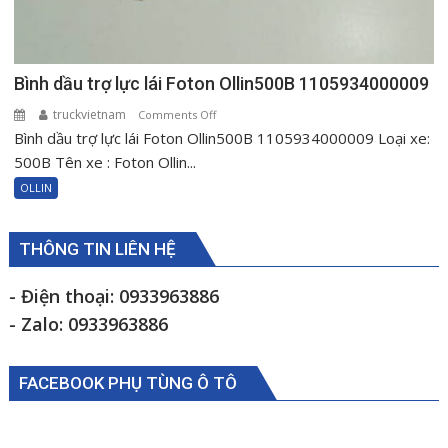
Bình dầu trợ lực lái Foton Ollin500B 1105934000009
truckvietnam
on
Comments Off
Bình dầu trợ lực lái Foton Ollin500B 1105934000009 Loại xe:
Bình
dầu
500B Tên xe : Foton Ollin...
trợ
OLLIN
lực
lái
Foton
THÔNG TIN LIÊN HỆ
Ollin500B
1105934000009
- Điện thoại: 0933963886
- Zalo: 0933963886
FACEBOOK PHỤ TÙNG Ô TÔ