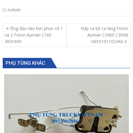
AUMAN
Post
Ống dầu vào kim phun số 1
Nắp ca bô ca lăng Foton
navigation
và 2 Foton Auman C160
Auman C3400 C300B
4941699
H0531011023A0
PHỤ TÙNG KHÁC