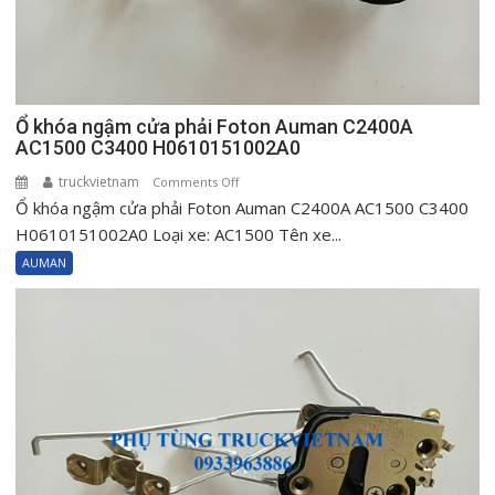
Ổ khóa ngậm cửa phải Foton Auman C2400A
AC1500 C3400 H0610151002A0
truckvietnam
on
Comments Off
Ổ khóa ngậm cửa phải Foton Auman C2400A AC1500 C3400
Ổ
khóa
H0610151002A0 Loại xe: AC1500 Tên xe...
ngậm
AUMAN
cửa
phải
Foton
Auman
C2400A
AC1500
C3400
H0610151002A0