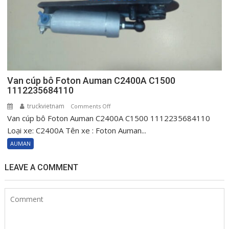
Van cúp bô Foton Auman C2400A C1500
1112235684110
truckvietnam
on
Comments Off
Van cúp bô Foton Auman C2400A C1500 1112235684110
Van
cúp
Loại xe: C2400A Tên xe : Foton Auman...
bô
AUMAN
Foton
Auman
LEAVE A COMMENT
C2400A
C1500
1112235684110