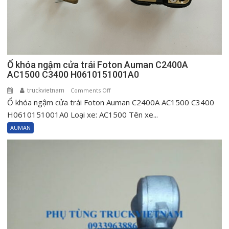
Ổ khóa ngậm cửa trái Foton Auman C2400A
AC1500 C3400 H0610151001A0
truckvietnam
on
Comments Off
Ổ khóa ngậm cửa trái Foton Auman C2400A AC1500 C3400
Ổ
khóa
H0610151001A0 Loại xe: AC1500 Tên xe...
ngậm
AUMAN
cửa
trái
Foton
Auman
C2400A
AC1500
C3400
H0610151001A0