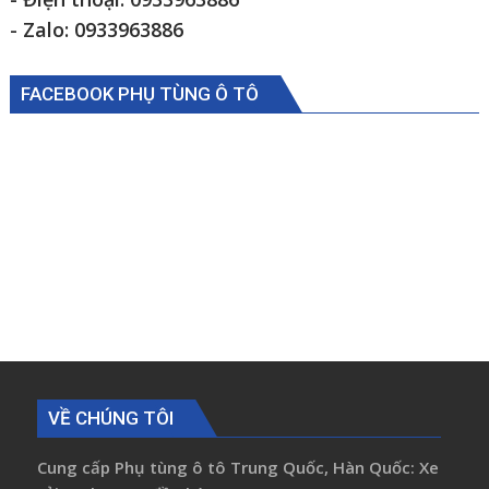
- Zalo: 0933963886
FACEBOOK PHỤ TÙNG Ô TÔ
VỀ CHÚNG TÔI
Cung cấp Phụ tùng ô tô Trung Quốc, Hàn Quốc: Xe