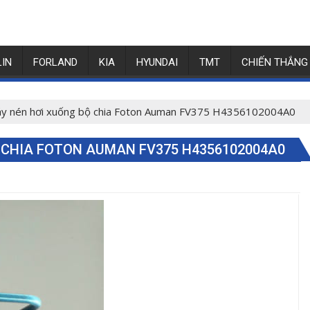
LIN
FORLAND
KIA
HYUNDAI
TMT
CHIẾN THẮNG
áy nén hơi xuống bộ chia Foton Auman FV375 H4356102004A0
 CHIA FOTON AUMAN FV375 H4356102004A0