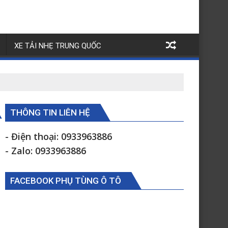
XE TẢI NHẸ TRUNG QUỐC
THÔNG TIN LIÊN HỆ
- Điện thoại: 0933963886
- Zalo: 0933963886
FACEBOOK PHỤ TÙNG Ô TÔ