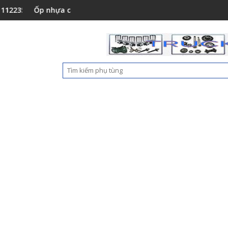
4110
Ốp nhựa cản trước Foton Auman C160 New M4831011002A0
Nắp hộp cốp p