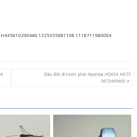
 H4356102004A0 1325335681108 1118711980004
90
Đầu đót dí trước phải Hyundai HD650 HD72
5673445600