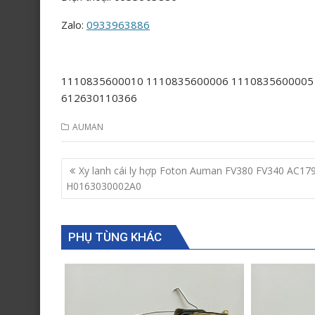
Zalo:
0933963886
1110835600010 1110835600006 1110835600005
612630110366
AUMAN
Post
Xy lanh cái ly hợp Foton Auman FV380 FV340 AC17
navigation
H0163030002A0
PHỤ TÙNG KHÁC