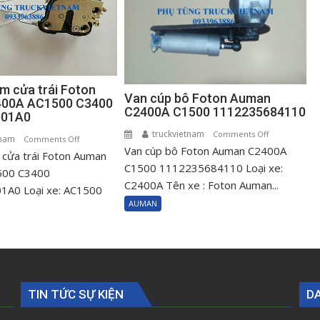
m cửa trái Foton
Van cúp bô Foton Auman
00A AC1500 C3400
C2400A C1500 1112235684110
001A0
truckvietnam
on
Comments Off
tnam
on
Comments Off
Van cúp bô Foton Auman C2400A
Van
cửa trái Foton Auman
Ổ
cúp
C1500 1112235684110 Loại xe:
khóa
500 C3400
bô
C2400A Tên xe : Foton Auman...
ngậm
A0 Loại xe: AC1500
Foton
cửa
AUMAN
Auman
trái
C2400A
Foton
C1500
Auman
111223568411
C2400A
AC1500
TIN TỨC SỰ KIỆN
D
C3400
H0610151001A0