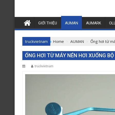
GIỚI THIỆU
AUMAN
AUMARK
OL
truckvietnam
Home
AUMAN
Ống hơi từ m
ỐNG HƠI TỪ MÁY NÉN HƠI XUỐNG BỘ
truckvietnam