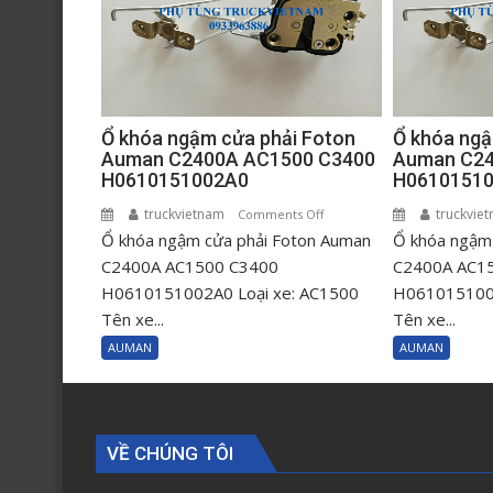
Ổ khóa ngậm cửa phải Foton
Ổ khóa ngậ
Auman C2400A AC1500 C3400
Auman C24
H0610151002A0
H0610151
truckvietnam
on
truckvie
Comments Off
Ổ khóa ngậm cửa phải Foton Auman
Ổ
Ổ khóa ngậm 
khóa
C2400A AC1500 C3400
C2400A AC1
ngậm
H0610151002A0 Loại xe: AC1500
H0610151001
cửa
Tên xe...
Tên xe...
phải
AUMAN
AUMAN
Foton
Auman
C2400A
AC1500
VỀ CHÚNG TÔI
C3400
H0610151002A0