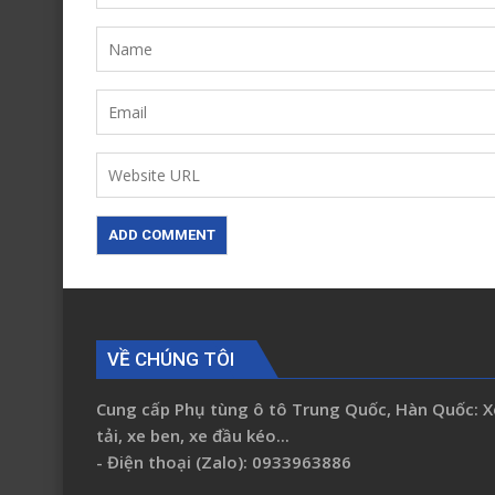
VỀ CHÚNG TÔI
Cung cấp Phụ tùng ô tô Trung Quốc, Hàn Quốc: X
tải, xe ben, xe đầu kéo...
- Điện thoại (Zalo): 0933963886