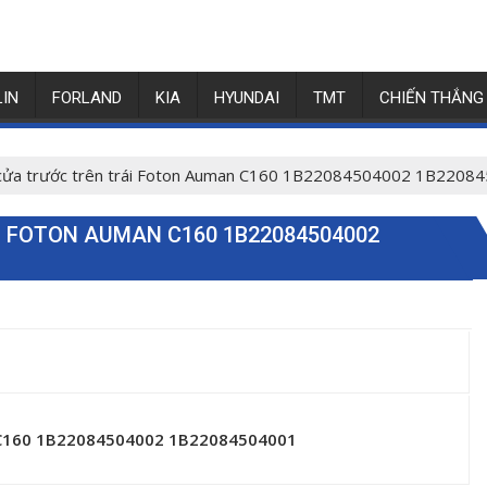
LIN
FORLAND
KIA
HYUNDAI
TMT
CHIẾN THẮNG
cửa trước trên trái Foton Auman C160 1B22084504002 1B2208
 FOTON AUMAN C160 1B22084504002
n C160 1B22084504002 1B22084504001