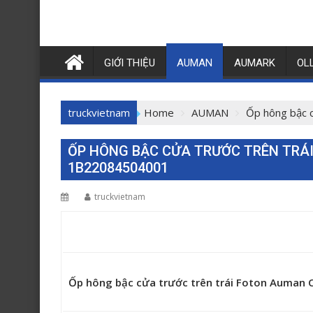
GIỚI THIỆU
AUMAN
AUMARK
OL
truckvietnam
Home
AUMAN
Ốp hông bậc 
ỐP HÔNG BẬC CỬA TRƯỚC TRÊN TRÁI
1B22084504001
truckvietnam
Ốp hông bậc cửa trước trên trái Foton Auma