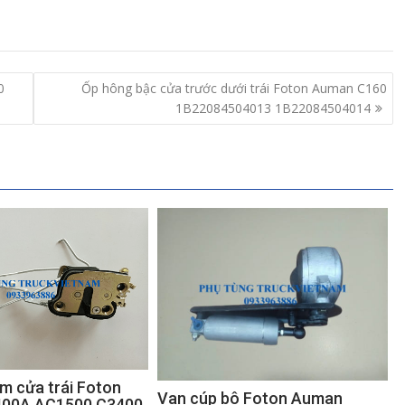
0
Ốp hông bậc cửa trước dưới trái Foton Auman C160
1B22084504013 1B22084504014
m cửa trái Foton
Van cúp bô Foton Auman
00A AC1500 C3400