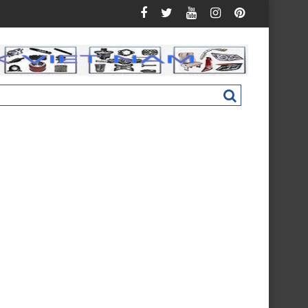
Auman C160 New M4831011002A0
Nắp hộp cốp phụ táp lô Foton Ollin 500 N