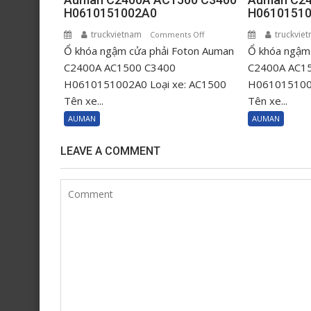
H0610151002A0
H0610151
truckvietnam
on
truckvie
Comments Off
Ổ khóa ngậm cửa phải Foton Auman
Ổ
Ổ khóa ngậm 
khóa
C2400A AC1500 C3400
C2400A AC1
ngậm
H0610151002A0 Loại xe: AC1500
H0610151001
cửa
Tên xe...
Tên xe...
phải
AUMAN
AUMAN
Foton
Auman
LEAVE A COMMENT
C2400A
AC1500
C3400
H0610151002A0