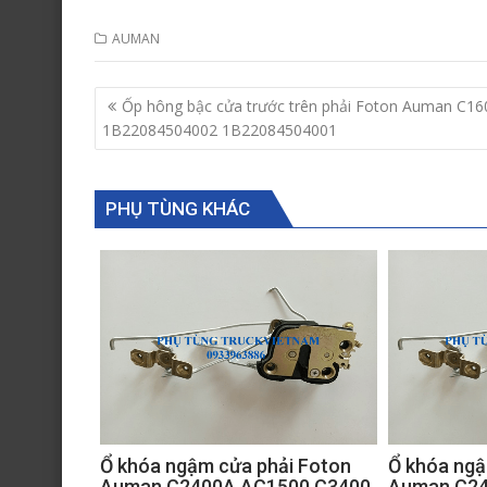
AUMAN
Post
Ốp hông bậc cửa trước trên phải Foton Auman C16
navigation
1B22084504002 1B22084504001
PHỤ TÙNG KHÁC
Ổ khóa ngậm cửa phải Foton
Ổ khóa ngậ
Auman C2400A AC1500 C3400
Auman C24