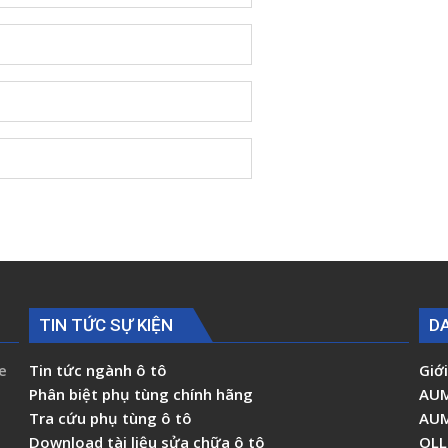
TIN TỨC SỰ KIỆN
D
e
Tin tức ngành ô tô
Giới
Phân biệt phụ tùng chính hãng
AU
Tra cứu phụ tùng ô tô
AU
Download tài liệu sửa chữa ô tô
OLL