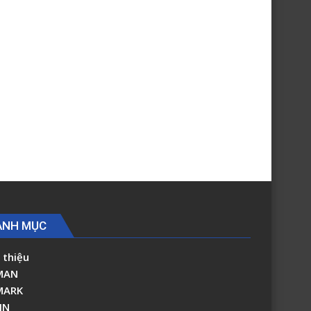
ANH MỤC
 thiệu
MAN
MARK
IN