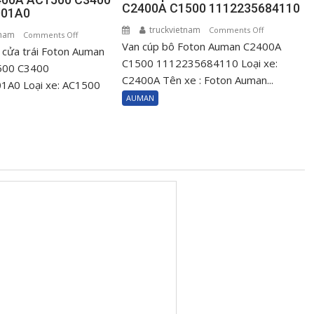
C2400A C1500 1112235684110
001A0
truckvietnam
on
Comments Off
tnam
on
Comments Off
Van cúp bô Foton Auman C2400A
Van
cửa trái Foton Auman
Ổ
cúp
C1500 1112235684110 Loại xe:
khóa
500 C3400
bô
C2400A Tên xe : Foton Auman...
ngậm
A0 Loại xe: AC1500
Foton
cửa
AUMAN
Auman
trái
C2400A
Foton
C1500
Auman
111223568411
C2400A
AC1500
C3400
H0610151001A0