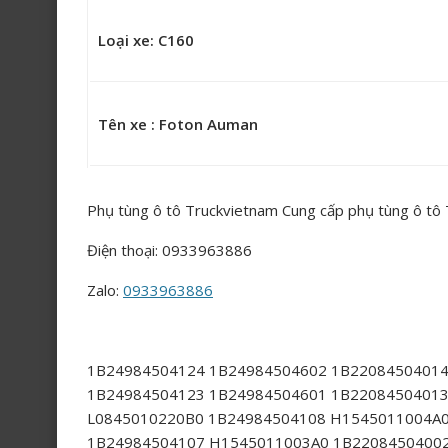
Loại xe: C160
Tên xe : Foton Auman
Phụ tùng ô tô Truckvietnam Cung cấp phụ tùng ô tô
Điện thoại: 0933963886
Zalo:
0933963886
1B24984504124 1B24984504602 1B22084504014
1B24984504123 1B24984504601 1B22084504013
L0845010220B0 1B24984504108 H1545011004A0
1B24984504107 H1545011003A0 1B2208450400