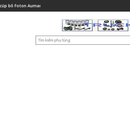
151001A0
ton Auman C2400A C1500 1112235684110
Ốp nhựa cản trước Foton 