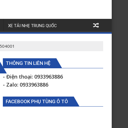
XE TẢI NHẸ TRUNG QUỐC
4504001
THÔNG TIN LIÊN HỆ
- Điện thoại: 0933963886
- Zalo: 0933963886
FACEBOOK PHỤ TÙNG Ô TÔ