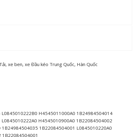
 Tải, xe ben, xe Đầu kéo Trung Quốc, Hàn Quốc
 L0845010222B0 H4545011000A0 1B24984504014
 L0845010222A0 H4545010900A0 1B22084504002
 1B24984504035 1B22084504001 L0845010220A0
2 1B22084504001