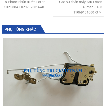
Post
Phuộc nhún trước Foton
Cao su chân máy sau Foton
navigation
Ollin800A L0292070016A0
Auman C160
1106910100073
PHỤ TÙNG KHÁC