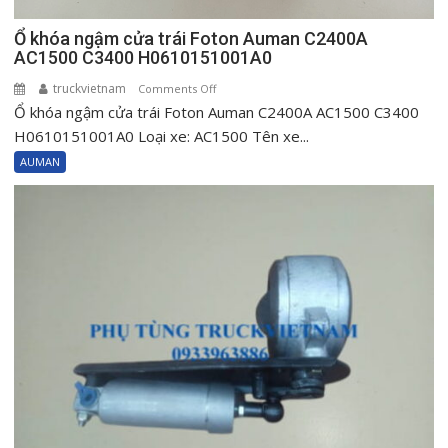
Ổ khóa ngậm cửa trái Foton Auman C2400A
AC1500 C3400 H0610151001A0
truckvietnam
on
Comments Off
Ổ khóa ngậm cửa trái Foton Auman C2400A AC1500 C3400
Ổ
khóa
H0610151001A0 Loại xe: AC1500 Tên xe...
ngậm
AUMAN
cửa
trái
Foton
Auman
C2400A
AC1500
C3400
H0610151001A0