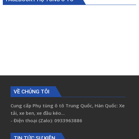
VỀ CHÚNG TÔI
Cung cấp Phụ tùng ô tô Trung Quốc, Hàn Quốc: Xe
tải, xe ben, xe đầu kéo...
- Điện thoại (Zalo): 0933963886
TIN TỨC SỰ KIỆN