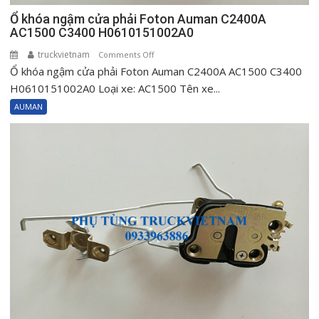
Ổ khóa ngậm cửa phải Foton Auman C2400A
AC1500 C3400 H0610151002A0
truckvietnam
on
Comments Off
Ổ khóa ngậm cửa phải Foton Auman C2400A AC1500 C3400
Ổ
khóa
H0610151002A0 Loại xe: AC1500 Tên xe...
ngậm
AUMAN
cửa
phải
Foton
Auman
C2400A
AC1500
C3400
H0610151002A0