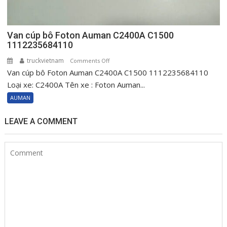
Van cúp bô Foton Auman C2400A C1500
1112235684110
truckvietnam
on
Comments Off
Van cúp bô Foton Auman C2400A C1500 1112235684110
Van
cúp
Loại xe: C2400A Tên xe : Foton Auman...
bô
AUMAN
Foton
Auman
LEAVE A COMMENT
C2400A
C1500
1112235684110