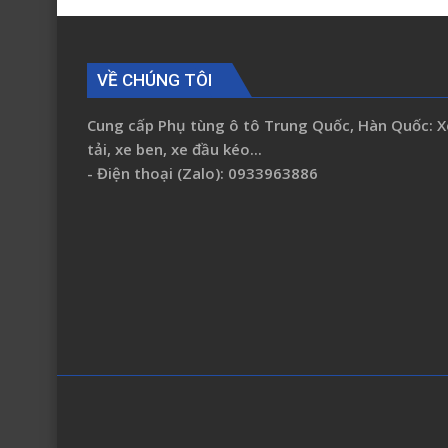
Auman
C2400A
AC1500
VỀ CHÚNG TÔI
C3400
H0610151002A0
Cung cấp Phụ tùng ô tô Trung Quốc, Hàn Quốc: X
tải, xe ben, xe đầu kéo...
- Điện thoại (Zalo): 0933963886