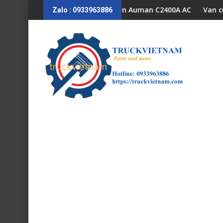
Skip
 C3400 H0610151002A0
 khóa ngậm cửa trái Foton Auman C2400A AC1500 C3400 H0610
Van cúp bô Fo
Zalo : 0933963886
to
content