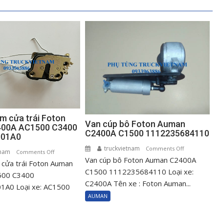
m cửa trái Foton
Van cúp bô Foton Auman
00A AC1500 C3400
C2400A C1500 1112235684110
001A0
truckvietnam
on
Comments Off
tnam
on
Comments Off
Van cúp bô Foton Auman C2400A
Van
cửa trái Foton Auman
Ổ
cúp
C1500 1112235684110 Loại xe:
khóa
500 C3400
bô
C2400A Tên xe : Foton Auman...
ngậm
A0 Loại xe: AC1500
Foton
cửa
AUMAN
Auman
trái
C2400A
Foton