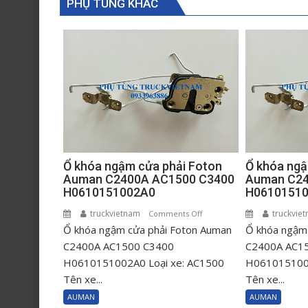
PHỤ TÙNG KHÁC
Ổ khóa ngậm cửa phải Foton
Ổ khóa ngậ
Auman C2400A AC1500 C3400
Auman C24
H0610151002A0
H0610151
truckvietnam
on
truckvie
Comments Off
Ổ khóa ngậm cửa phải Foton Auman
Ổ
Ổ khóa ngậm 
khóa
C2400A AC1500 C3400
C2400A AC1
ngậm
H0610151002A0 Loại xe: AC1500
H0610151001
cửa
Tên xe...
Tên xe...
phải
AUMAN
AUMAN
Foton