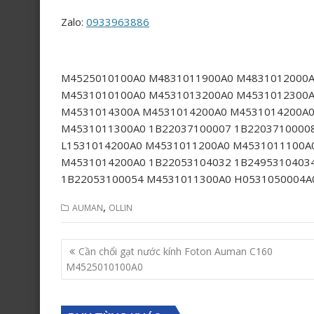
Zalo:
0933963886
M4525010100A0 M4831011900A0 M4831012000A
M4531010100A0 M4531013200A0 M4531012300A
M4531014300A M4531014200A0 M4531014200A
M4531011300A0 1B22037100007 1B2203710000
L1531014200A0 M4531011200A0 M4531011100A
M4531014200A0 1B22053104032 1B2495310403
1B22053100054 M4531011300A0 H0531050004A
,
AUMAN
OLLIN
Post
Cần chổi gạt nước kính Foton Auman C160
navigation
M4525010100A0