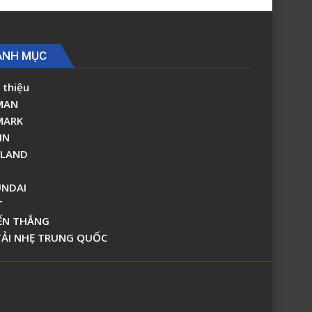
0
ANH MỤC
 thiệu
MAN
MARK
IN
RLAND
NDAI
T
ẾN THẮNG
TẢI NHẸ TRUNG QUỐC