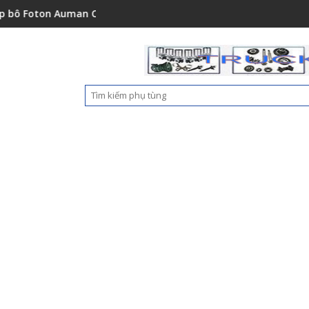
1001A0
n Auman C2400A C1500 1112235684110
Ốp nhựa cản trước Foton Au