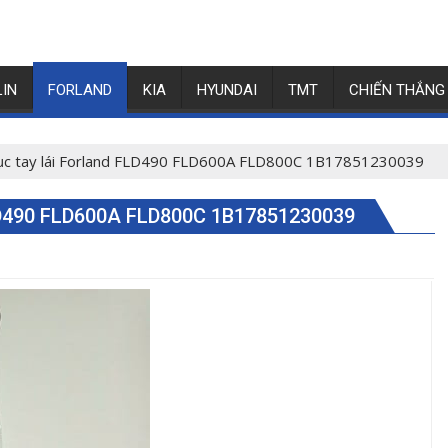
LIN
FORLAND
KIA
HYUNDAI
TMT
CHIẾN THẮNG
ục tay lái Forland FLD490 FLD600A FLD800C 1B17851230039
490 FLD600A FLD800C 1B17851230039