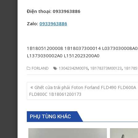
Điện thoại: 0933963886
Zalo:
0933963886
1B18051200008 1B18037300014 L0373030008A0
L1373030002A0 L1512023200A0
,
,
FORLAND
13042342M0076
1B178373M00123
1B1785
Post
Ghết cửa trái phải Foton Forland FLD490 FLD600A
navigation
FLD800C 1B18061200173
PHỤ TÙNG KHÁC