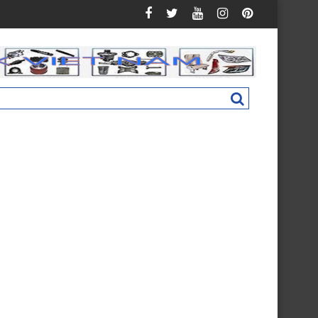
man C160 New M4831011002A0
Nắp hộp cốp phụ táp lô Foton Ollin 500 New