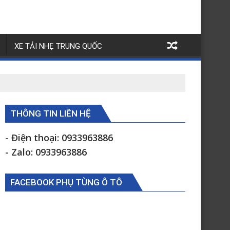
XE TẢI NHẸ TRUNG QUỐC
THÔNG TIN LIÊN HỆ
- Điện thoại: 0933963886
- Zalo: 0933963886
FACEBOOK PHỤ TÙNG Ô TÔ