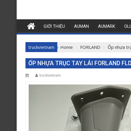
GIỚI THIỆU
AUMAN
AUMARK
OL
truckvietnam
Home
FORLAND
Ốp nhựa tr
ỐP NHỰA TRỤC TAY LÁI FORLAND FLD
truckvietnam