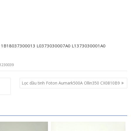
 1B18037300013 L0373030007A0 L1373030001A0
1230039
Lọc dầu tinh Foton Aumark500A Ollin350 CX0810B9