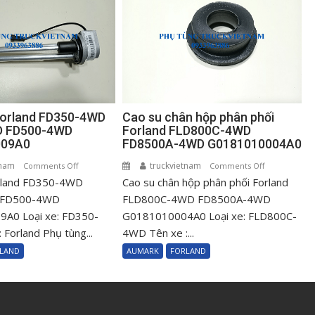
Forland FD350-4WD
Cao su chân hộp phân phối
D FD500-4WD
Forland FLD800C-4WD
009A0
FD8500A-4WD G0181010004A0
tnam
on
truckvietnam
on
Comments Off
Comments Off
rland FD350-4WD
Phao
Cao su chân hộp phân phối Forland
Cao
dầu
su
 FD500-4WD
FLD800C-4WD FD8500A-4WD
Forland
chân
A0 Loại xe: FD350-
G0181010004A0 Loại xe: FLD800C-
FD350-
hộp
Forland Phụ tùng...
4WD Tên xe :...
4WD
phân
LAND
AUMARK
FORLAND
FD345-
phối
4WD
Forland
FD500-
FLD800C-
4WD
4WD