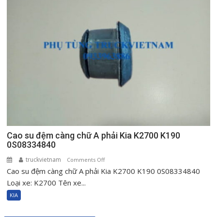
Kia
K2700
K190
0S08334840
Cao su đệm càng chữ A phải Kia K2700 K190
0S08334840
truckvietnam
on
Comments Off
Cao su đệm càng chữ A phải Kia K2700 K190 0S08334840
Cao
su
Loại xe: K2700 Tên xe...
đệm
KIA
càng
chữ