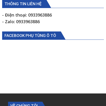
A
THÔNG TIN LIÊN HỆ
phải
Kia
- Điện thoại: 0933963886
K2700
- Zalo: 0933963886
K190
0S08334840
FACEBOOK PHỤ TÙNG Ô TÔ
VỀ CHÚNG TÔI