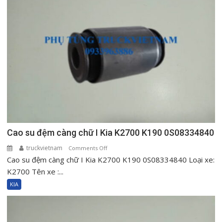
925014E001
Cao su đệm càng chữ I Kia K2700 K190 0S08334840
truckvietnam
on
Comments Off
Cao su đệm càng chữ I Kia K2700 K190 0S08334840 Loại xe:
Cao
su
K2700 Tên xe :...
đệm
KIA
càng
chữ
I