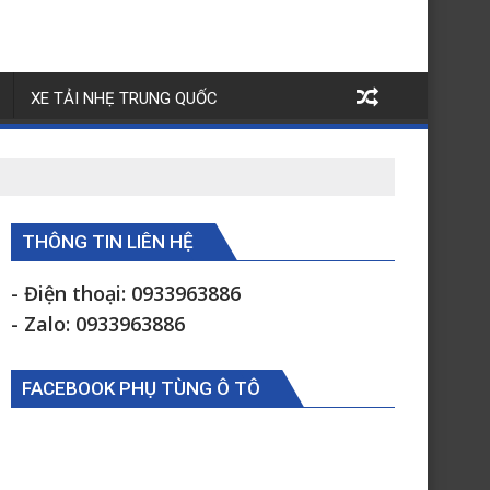
XE TẢI NHẸ TRUNG QUỐC
THÔNG TIN LIÊN HỆ
- Điện thoại: 0933963886
- Zalo: 0933963886
FACEBOOK PHỤ TÙNG Ô TÔ