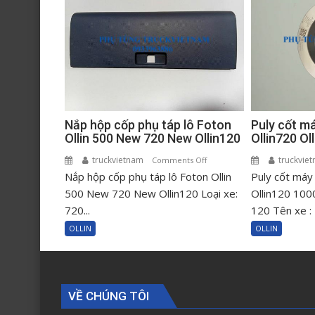
Puly cốt m
Nắp hộp cốp phụ táp lô Foton
Ollin720 O
Ollin 500 New 720 New Ollin120
truckvie
truckvietnam
on
Comments Off
Puly cốt máy
Nắp hộp cốp phụ táp lô Foton Ollin
Nắp
hộp
Ollin120 100
500 New 720 New Ollin120 Loại xe:
cốp
120 Tên xe : 
720...
phụ
OLLIN
OLLIN
táp
lô
Foton
Ollin
VỀ CHÚNG TÔI
500
New