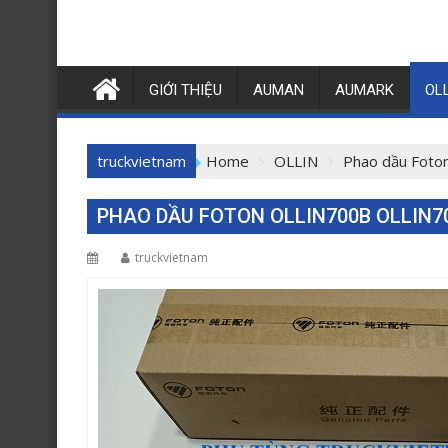
GIỚI THIỆU
AUMAN
AUMARK
OL
truckvietnam
Home
OLLIN
Phao dầu Foto
PHAO DẦU FOTON OLLIN700B OLLIN7
truckvietnam