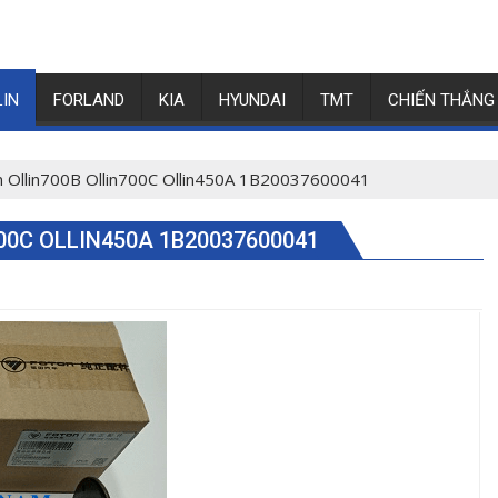
LIN
FORLAND
KIA
HYUNDAI
TMT
CHIẾN THẮNG
n Ollin700B Ollin700C Ollin450A 1B20037600041
00C OLLIN450A 1B20037600041