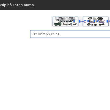
151001A0
ton Auman C2400A C1500 1112235684110
Ốp nhựa cản trước Foton 