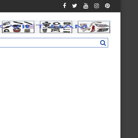
Auman C160 New M4831011002A0
Nắp hộp cốp phụ táp lô Foton Ollin 500 N