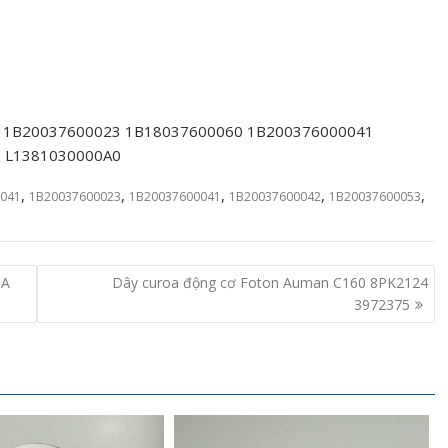
 1B20037600023 1B18037600060 1B200376000041
 L1381030000A0
,
,
,
,
,
041
1B20037600023
1B20037600041
1B20037600042
1B20037600053
0A
Dây curoa động cơ Foton Auman C160 8PK2124
3972375