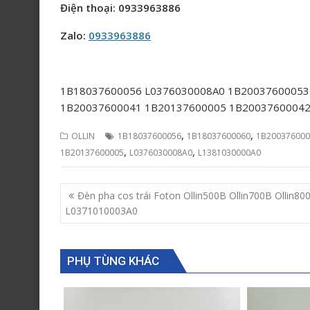
Điện thoại: 0933963886
Zalo:
0933963886
1B18037600056 L0376030008A0 1B20037600053
1B20037600041 1B20137600005 1B20037600042
,
,
OLLIN
1B18037600056
1B18037600060
1B200376000
,
,
1B20137600005
L0376030008A0
L1381030000A0
Post
Đèn pha cos trái Foton Ollin500B Ollin700B Ollin80
navigation
L0371010003A0
PHỤ TÙNG KHÁC