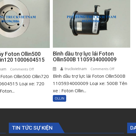
Bình dầu trợ lực lái Foton
áy Foton Ollin500
Ollin500B 1105934000009
llin120 1000604515
truckvietnam
on
tnam
on
Comments Off
Comments Off
Bình dầu trợ lực lái Foton Ollin500B
Bình
 Foton Ollin500 Ollin720
Puly
dầu
cốt
1105934000009 Loại xe: 500B Tên
0604515 Loại xe: 720
trợ
máy
xe : Foton Ollin...
Foton...
lực
Foton
OLLIN
lái
Ollin500
Foton
Ollin720
Ollin500B
Ollin120
110593400000
1000604515
TIN TỨC SỰ KIỆN
D