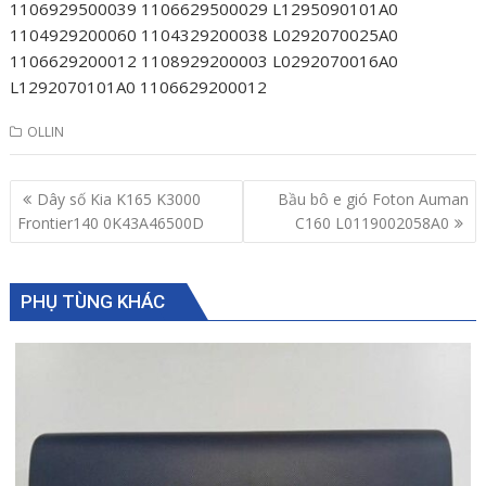
1106929500039 1106629500029 L1295090101A0
1104929200060 1104329200038 L0292070025A0
1106629200012 1108929200003 L0292070016A0
L1292070101A0 1106629200012
OLLIN
Post
Dây số Kia K165 K3000
Bầu bô e gió Foton Auman
navigation
Frontier140 0K43A46500D
C160 L0119002058A0
PHỤ TÙNG KHÁC