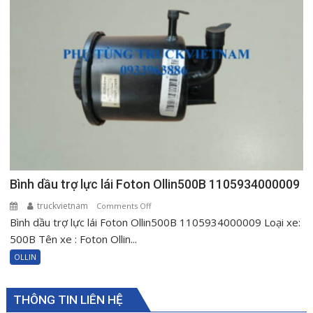
1000604515
Bình dầu trợ lực lái Foton Ollin500B 1105934000009
truckvietnam
on
Comments Off
Bình dầu trợ lực lái Foton Ollin500B 1105934000009 Loại xe:
Bình
dầu
500B Tên xe : Foton Ollin...
trợ
OLLIN
lực
lái
Foton
THÔNG TIN LIÊN HỆ
Ollin500B