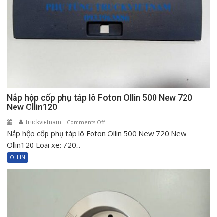
Nắp hộp cốp phụ táp lô Foton Ollin 500 New 720
New Ollin120
truckvietnam
on
Comments Off
Nắp hộp cốp phụ táp lô Foton Ollin 500 New 720 New
Nắp
hộp
Ollin120 Loại xe: 720...
cốp
OLLIN
phụ
táp
lô
Foton
Ollin