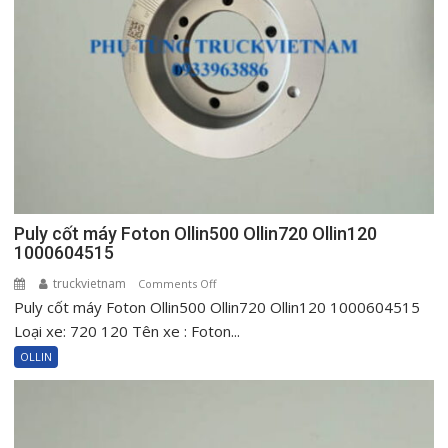
500
New
720
New
Ollin120
Puly cốt máy Foton Ollin500 Ollin720 Ollin120
1000604515
truckvietnam
on
Comments Off
Puly cốt máy Foton Ollin500 Ollin720 Ollin120 1000604515
Puly
cốt
Loại xe: 720 120 Tên xe : Foton...
máy
OLLIN
Foton
Ollin500
Ollin720
Ollin120