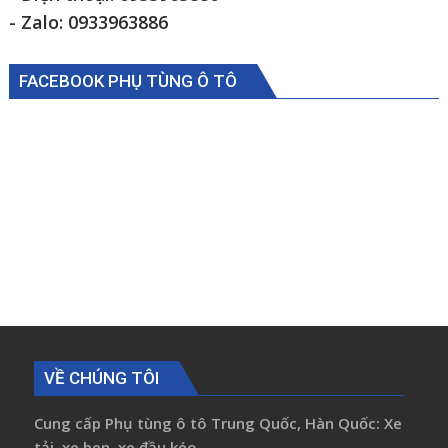
- Zalo: 0933963886
FACEBOOK PHỤ TÙNG Ô TÔ
VỀ CHÚNG TÔI
Cung cấp Phụ tùng ô tô Trung Quốc, Hàn Quốc: Xe
tải, xe ben, xe đầu kéo...