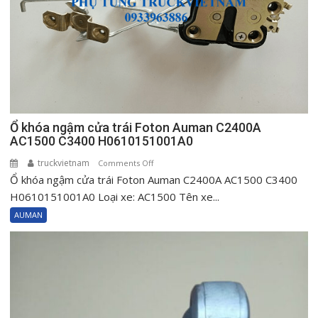
H0610151002A0
Ổ khóa ngậm cửa trái Foton Auman C2400A
AC1500 C3400 H0610151001A0
truckvietnam
on
Comments Off
Ổ khóa ngậm cửa trái Foton Auman C2400A AC1500 C3400
Ổ
khóa
H0610151001A0 Loại xe: AC1500 Tên xe...
ngậm
AUMAN
cửa
trái
Foton
Auman
C2400A
AC1500