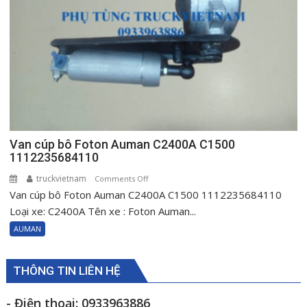
C3400
H0610151001A0
Van cúp bô Foton Auman C2400A C1500
1112235684110
truckvietnam
on
Comments Off
Van cúp bô Foton Auman C2400A C1500 1112235684110
Van
cúp
Loại xe: C2400A Tên xe : Foton Auman...
bô
AUMAN
Foton
Auman
C2400A
THÔNG TIN LIÊN HỆ
C1500
1112235684110
- Điện thoại: 0933963886