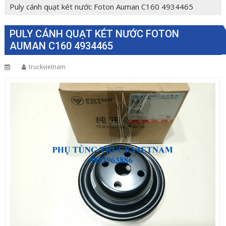
Puly cánh quạt két nước Foton Auman C160 4934465
PULY CÁNH QUẠT KÉT NƯỚC FOTON
AUMAN C160 4934465
truckvietnam