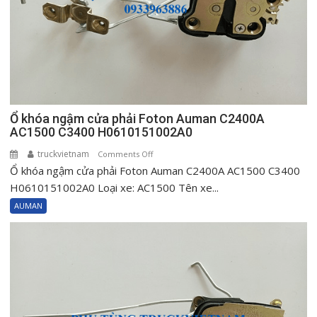
Ổ khóa ngậm cửa phải Foton Auman C2400A
AC1500 C3400 H0610151002A0
truckvietnam
on
Comments Off
Ổ khóa ngậm cửa phải Foton Auman C2400A AC1500 C3400
Ổ
khóa
H0610151002A0 Loại xe: AC1500 Tên xe...
ngậm
AUMAN
cửa
phải
Foton
Auman
C2400A
AC1500
C3400