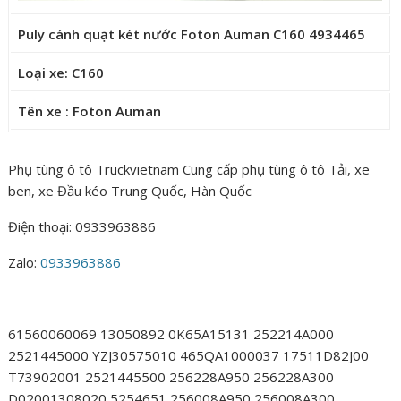
Puly cánh quạt két nước Foton Auman C160 4934465
Loại xe: C160
Tên xe : Foton Auman
Phụ tùng ô tô Truckvietnam Cung cấp phụ tùng ô tô Tải, xe
ben, xe Đầu kéo Trung Quốc, Hàn Quốc
Điện thoại: 0933963886
Zalo:
0933963886
61560060069 13050892 0K65A15131 252214A000
2521445000 YZJ30575010 465QA1000037 17511D82J00
T73902001 2521445500 256228A950 256228A300
D02001308020 5254651 256008A950 256008A300