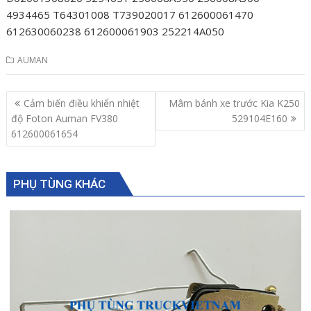
4934465 T64301008 T739020017 612600061470
612630060238 612600061903 252214A050
AUMAN
Post
Cảm biến điều khiển nhiệt
Mâm bánh xe trước Kia K250
navigation
độ Foton Auman FV380
529104E160
612600061654
PHỤ TÙNG KHÁC