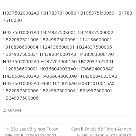
H0375020002A0 1B17837310080 1B195375M0050 1B1783
7510020
H4375010001A0 1B24937508001 1B24937500002
1B22037521006 1B24937500096 1114136600001
1310836600004 1124136600001 1B24937500005
1B24937500031 H4382040001A0 H4382030001A0
H0375020002A0 H4377070001A0 1B22037521001
1120836600001 H0366040033A0 H0366040036A0
H4366040003A0 H4366040003A01 H4366040035A0
H4375010002A0 H0811010016A0 H0811010015A0
1B22037500006 1B24937500004 1B24937500001
1B24937500006
AUMAN
Post
Bầu sẹc vô ly hợp Foton
Cảm biến tốc độ Foton Auman
navigation
Ollin500B 1106616200021
Ac990 Ac2300 Ac820 FV380