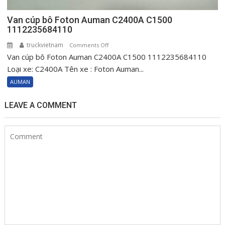
Van cúp bô Foton Auman C2400A C1500
1112235684110
truckvietnam
on
Comments Off
Van cúp bô Foton Auman C2400A C1500 1112235684110
Van
cúp
Loại xe: C2400A Tên xe : Foton Auman...
bô
AUMAN
Foton
Auman
LEAVE A COMMENT
C2400A
C1500
1112235684110