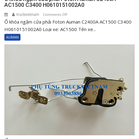
AC1500 C3400 H0610151002A0
truckvietnam
on
Comments Off
Ổ khóa ngậm cửa phải Foton Auman C2400A AC1500 C3400
Ổ
khóa
H0610151002A0 Loại xe: AC1500 Tên xe...
ngậm
AUMAN
cửa
phải
Foton
Auman
C2400A
AC1500
C3400
H0610151002A0