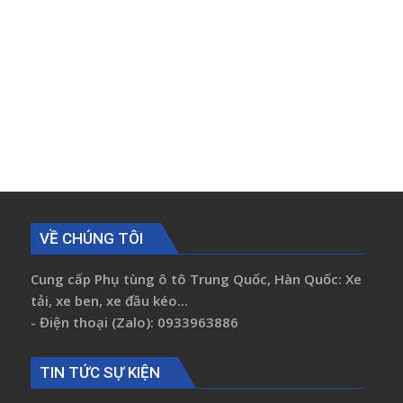
VỀ CHÚNG TÔI
Cung cấp Phụ tùng ô tô Trung Quốc, Hàn Quốc: Xe
tải, xe ben, xe đầu kéo...
- Điện thoại (Zalo): 0933963886
TIN TỨC SỰ KIỆN