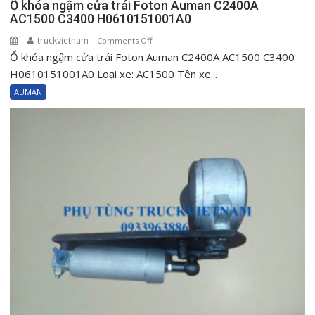
Ổ khóa ngậm cửa trái Foton Auman C2400A
AC1500 C3400 H0610151001A0
truckvietnam
on
Comments Off
Ổ khóa ngậm cửa trái Foton Auman C2400A AC1500 C3400
Ổ
khóa
H0610151001A0 Loại xe: AC1500 Tên xe...
ngậm
AUMAN
cửa
trái
Foton
Auman
C2400A
AC1500
C3400
H0610151001A0