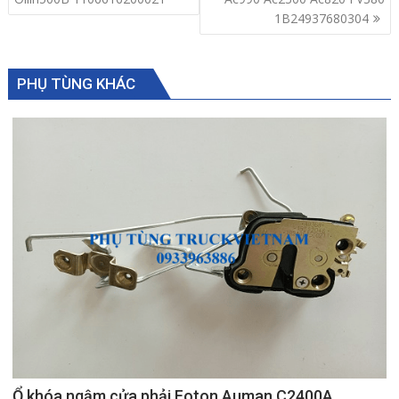
1B24937680304
PHỤ TÙNG KHÁC
Ổ khóa ngậm cửa phải Foton Auman C2400A