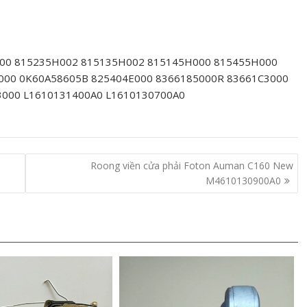
00 815235H002 815135H002 815145H000 815455H000
00 0K60A58605B 825404E000 8366185000R 83661C3000
3000 L1610131400A0 L1610130700A0
Roong viền cửa phải Foton Auman C160 New
M4610130900A0