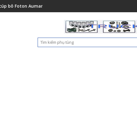
0151001A0
oton Auman C2400A C1500 1112235684110
Ốp nhựa cản trước Foton 