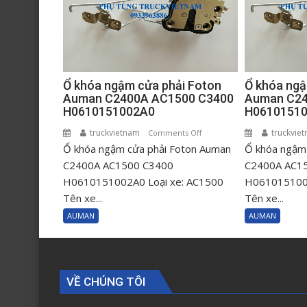
Ổ khóa ngậm cửa phải Foton
Ổ khóa ngậ
Auman C2400A AC1500 C3400
Auman C24
H0610151002A0
H0610151
truckvietnam
on
truckvie
Comments Off
Ổ khóa ngậm cửa phải Foton Auman
Ổ
Ổ khóa ngậm 
khóa
C2400A AC1500 C3400
C2400A AC1
ngậm
H0610151002A0 Loại xe: AC1500
H0610151001
cửa
Tên xe...
Tên xe...
phải
AUMAN
AUMAN
Foton
Auman
C2400A
AC1500
VỀ CHÚNG TÔI
C3400
H0610151002A0