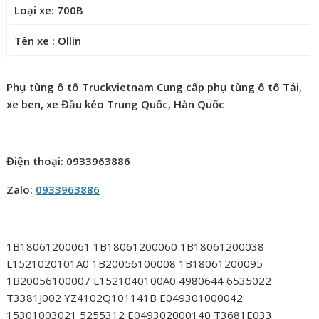
Loại xe: 700B
Tên xe : Ollin
Phụ tùng ô tô Truckvietnam Cung cấp phụ tùng ô tô Tải,
xe ben, xe Đầu kéo Trung Quốc, Hàn Quốc
Điện thoại: 0933963886
Zalo:
0933963886
1B18061200061 1B18061200060 1B18061200038
L1521020101A0 1B20056100008 1B18061200095
1B20056100007 L1521040100A0 4980644 6535022
T3381J002 YZ4102Q101141B E049301000042
15301003021 5255312 E049302000140 T3681E033