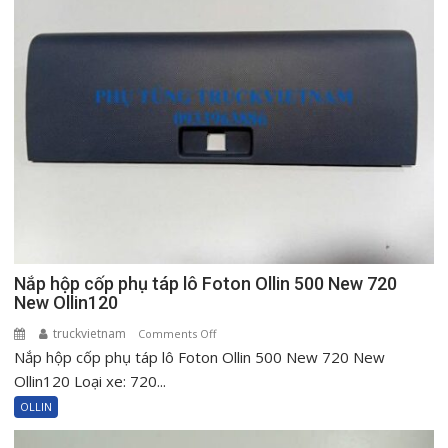
Nắp hộp cốp phụ táp lô Foton Ollin 500 New 720
New Ollin120
truckvietnam
on
Comments Off
Nắp hộp cốp phụ táp lô Foton Ollin 500 New 720 New
Nắp
hộp
Ollin120 Loại xe: 720...
cốp
OLLIN
phụ
táp