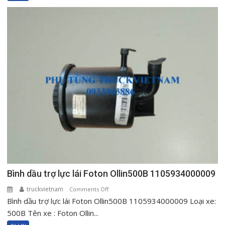
Foton
Ollin500
Ollin720
Ollin120
1000604515
Bình dầu trợ lực lái Foton Ollin500B 1105934000009
truckvietnam
on
Comments Off
Bình dầu trợ lực lái Foton Ollin500B 1105934000009 Loại xe:
Bình
dầu
500B Tên xe : Foton Ollin...
trợ