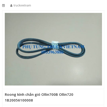
truckvietnam
Roong kính chắn gió Ollin700B Ollin720
1B20056100008