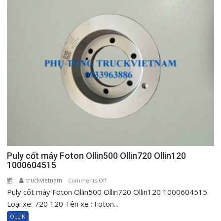
lô
Foton
Ollin
500
New
720
New
Ollin120
Puly cốt máy Foton Ollin500 Ollin720 Ollin120
1000604515
truckvietnam
on
Comments Off
Puly cốt máy Foton Ollin500 Ollin720 Ollin120 1000604515
Puly
cốt
Loại xe: 720 120 Tên xe : Foton...
máy
OLLIN