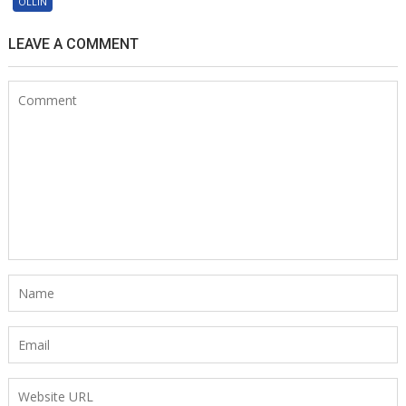
OLLIN
lực
lái
LEAVE A COMMENT
Foton
Ollin500B
1105934000009