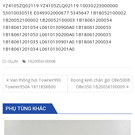
YZ4105ZQ02119 YZ4105ZLQ02119 10030223000000
5301003051E E049302000677 5345647 1B18052100002
1B20052100002 1B20052100003 1B18061200054
1B18061201054 L0610130900A0 1B18061200053
1B18061201053 L0610130200A0 1B18061200035
1B18061201035 L0610130901A0 1B18061200034
1B18061201034 L0610130201A0
OLLIN
1B20056100008
Post
Van thông hơi Towner990
Roong kính chắn gió Ollin500B
navigation
Towner950A 1811858B00
Ollin350 1B20056100009
PHỤ TÙNG KHÁC