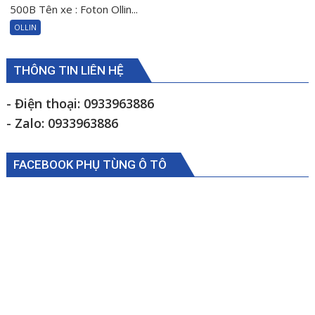
dầu
500B Tên xe : Foton Ollin...
trợ
OLLIN
lực
lái
Foton
THÔNG TIN LIÊN HỆ
Ollin500B
1105934000009
- Điện thoại: 0933963886
- Zalo: 0933963886
FACEBOOK PHỤ TÙNG Ô TÔ