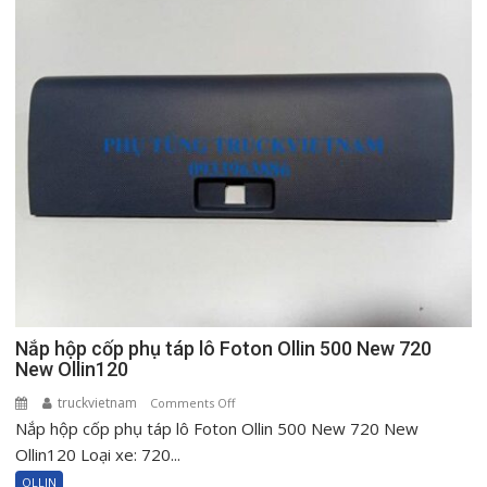
Nắp hộp cốp phụ táp lô Foton Ollin 500 New 720
New Ollin120
truckvietnam
on
Comments Off
Nắp hộp cốp phụ táp lô Foton Ollin 500 New 720 New
Nắp
hộp
Ollin120 Loại xe: 720...
cốp
OLLIN