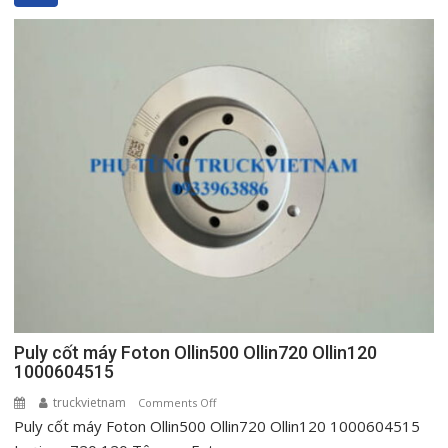
phụ
táp
lô
Foton
Ollin
500
New
720
New
Ollin120
Puly cốt máy Foton Ollin500 Ollin720 Ollin120
1000604515
truckvietnam
on
Comments Off
Puly cốt máy Foton Ollin500 Ollin720 Ollin120 1000604515
Puly
cốt