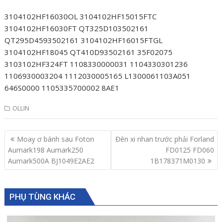
3104102HF16030OL 3104102HF15015FTC
3104102HF16030FT QT325D103502161
QT295D4593502161 3104102HF16015FTGL
3104102HF18045 QT410D93502161 35F02075
3103102HF324FT 1108330000031 1104330301236
1106930003204 1112030005165 L1300061103A051
646S0000 1105335700002 8AE1
OLLIN
Post
Moay ơ bánh sau Foton
Đèn xi nhan trước phải Forland
navigation
Aumark198 Aumark250
FD0125 FD060
Aumark500A BJ1049E2AE2
1B178371M0130
PHỤ TÙNG KHÁC