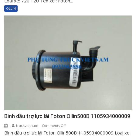
Loại xe: 720 120 Tên xe : Foton...
máy
OLLIN
Foton
Ollin500
Ollin720
Ollin120
1000604515
Bình dầu trợ lực lái Foton Ollin500B 1105934000009
truckvietnam
on
Comments Off
Bình dầu trợ lực lái Foton Ollin500B 1105934000009 Loại xe:
Bình