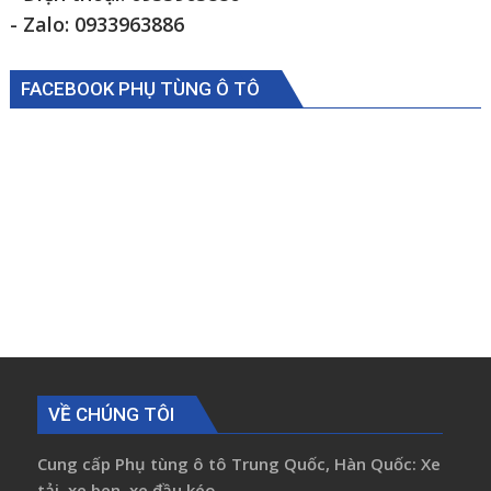
- Zalo: 0933963886
FACEBOOK PHỤ TÙNG Ô TÔ
VỀ CHÚNG TÔI
Cung cấp Phụ tùng ô tô Trung Quốc, Hàn Quốc: Xe
tải, xe ben, xe đầu kéo...