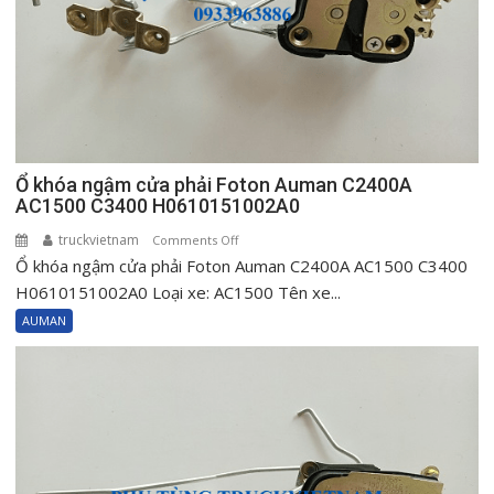
Ổ khóa ngậm cửa phải Foton Auman C2400A
AC1500 C3400 H0610151002A0
truckvietnam
on
Comments Off
Ổ khóa ngậm cửa phải Foton Auman C2400A AC1500 C3400
Ổ
khóa
H0610151002A0 Loại xe: AC1500 Tên xe...
ngậm
AUMAN
cửa
phải
Foton
Auman
C2400A
AC1500
C3400