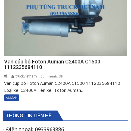
C3400
H0610151001A0
Van cúp bô Foton Auman C2400A C1500
1112235684110
truckvietnam
on
Comments Off
Van cúp bô Foton Auman C2400A C1500 1112235684110
Van
cúp
Loại xe: C2400A Tên xe : Foton Auman...
bô
AUMAN
Foton
Auman
C2400A
THÔNG TIN LIÊN HỆ
C1500
1112235684110
- Điện thoại: 0933963886