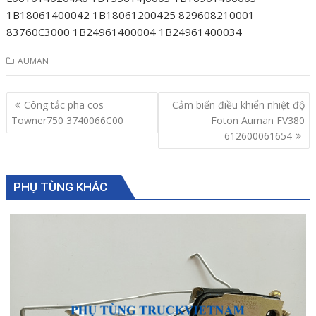
1B18061400042 1B18061200425 829608210001
83760C3000 1B24961400004 1B24961400034
AUMAN
Post
Công tắc pha cos
Cảm biến điều khiển nhiệt độ
navigation
Towner750 3740066C00
Foton Auman FV380
612600061654
PHỤ TÙNG KHÁC