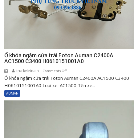
H0610151002A0
Ổ khóa ngậm cửa trái Foton Auman C2400A
AC1500 C3400 H0610151001A0
truckvietnam
on
Comments Off
Ổ khóa ngậm cửa trái Foton Auman C2400A AC1500 C3400
Ổ
khóa
H0610151001A0 Loại xe: AC1500 Tên xe...
ngậm
AUMAN
cửa
trái
Foton
Auman
C2400A
AC1500