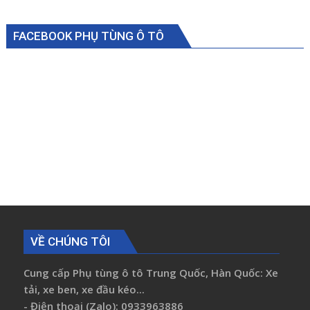
FACEBOOK PHỤ TÙNG Ô TÔ
VỀ CHÚNG TÔI
Cung cấp Phụ tùng ô tô Trung Quốc, Hàn Quốc: Xe
tải, xe ben, xe đầu kéo...
- Điện thoại (Zalo): 0933963886