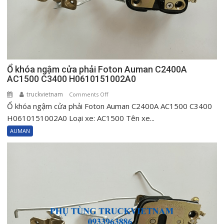
Ổ khóa ngậm cửa phải Foton Auman C2400A
AC1500 C3400 H0610151002A0
truckvietnam
on
Comments Off
Ổ khóa ngậm cửa phải Foton Auman C2400A AC1500 C3400
Ổ
khóa
H0610151002A0 Loại xe: AC1500 Tên xe...
ngậm
AUMAN
cửa
phải
Foton
Auman
C2400A
AC1500
C3400
H0610151002A0