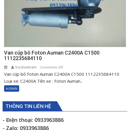
Van cúp bô Foton Auman C2400A C1500
1112235684110
truckvietnam
on
Comments Off
Van cúp bô Foton Auman C2400A C1500 1112235684110
Van
cúp
Loại xe: C2400A Tên xe : Foton Auman...
bô
AUMAN
Foton
Auman
C2400A
THÔNG TIN LIÊN HỆ
C1500
1112235684110
- Điện thoại: 0933963886
- Zalo: 0933963886