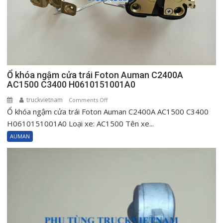
Ổ khóa ngậm cửa trái Foton Auman C2400A
AC1500 C3400 H0610151001A0
truckvietnam
on
Comments Off
Ổ khóa ngậm cửa trái Foton Auman C2400A AC1500 C3400
Ổ
khóa
H0610151001A0 Loại xe: AC1500 Tên xe...
ngậm
AUMAN
cửa
trái
Foton
Auman
C2400A
AC1500
C3400
H0610151001A0