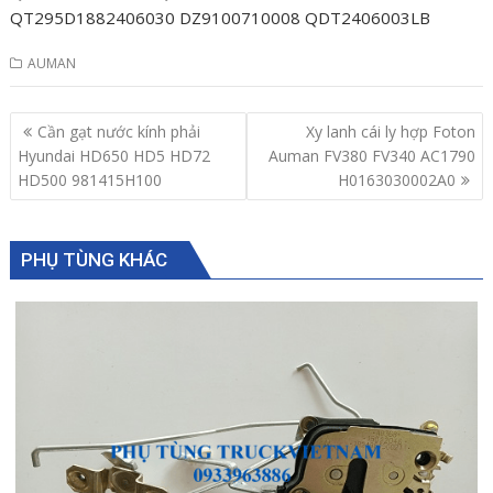
QT295D1882406030 DZ9100710008 QDT2406003LB
AUMAN
Post
Cần gạt nước kính phải
Xy lanh cái ly hợp Foton
navigation
Hyundai HD650 HD5 HD72
Auman FV380 FV340 AC1790
HD500 981415H100
H0163030002A0
PHỤ TÙNG KHÁC