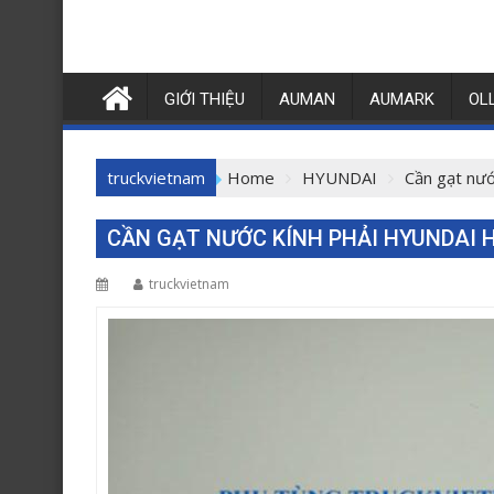
GIỚI THIỆU
AUMAN
AUMARK
OL
truckvietnam
Home
HYUNDAI
Cần gạt nư
CẦN GẠT NƯỚC KÍNH PHẢI HYUNDAI H
truckvietnam