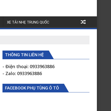
XE TẢI NHẸ TRUNG QUỐC
THÔNG TIN LIÊN HỆ
- Điện thoại: 0933963886
- Zalo: 0933963886
FACEBOOK PHỤ TÙNG Ô TÔ