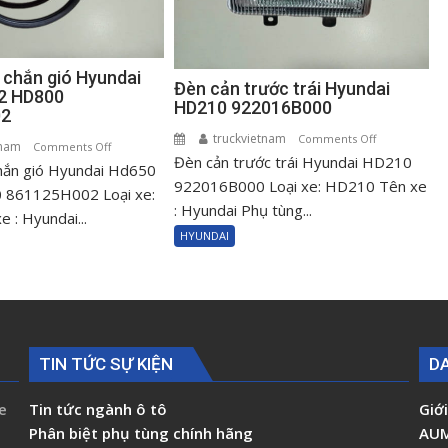
 chắn gió Hyundai
Đèn cản trước trái Hyundai
2 HD800
HD210 922016B000
02
truckvietnam
on
Comments Off
tnam
on
Comments Off
Đèn cản trước trái Hyundai HD210
Đèn
hắn gió Hyundai Hd650
Roong
cản
922016B000 Loại xe: HD210 Tên xe
kính
861125H002 Loại xe:
trước
: Hyundai Phụ tùng...
chắn
 : Hyundai...
trái
gió
HYUNDAI
Hyundai
Hyundai
HD210
Hd650
922016B000
Hd72
HD800
861125H002
TIN TỨC SỰ KIỆN
D
e
Tin tức ngành ô tô
Giới
Phân biệt phụ tùng chính hãng
AU