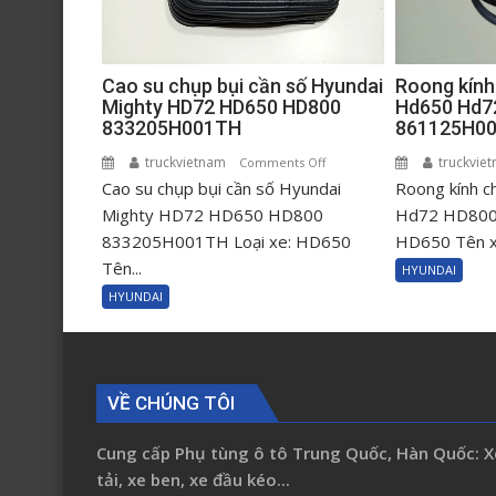
Cao su chụp bụi cần số Hyundai
Roong kính
Mighty HD72 HD650 HD800
Hd650 Hd7
833205H001TH
861125H0
truckvietnam
on
truckvie
Comments Off
Cao su chụp bụi cần số Hyundai
Cao
Roong kính c
su
Mighty HD72 HD650 HD800
Hd72 HD800 
chụp
833205H001TH Loại xe: HD650
HD650 Tên xe
bụi
Tên...
HYUNDAI
cần
HYUNDAI
số
Hyundai
Mighty
HD72
VỀ CHÚNG TÔI
HD650
HD800
Cung cấp Phụ tùng ô tô Trung Quốc, Hàn Quốc: X
833205H001TH
tải, xe ben, xe đầu kéo...