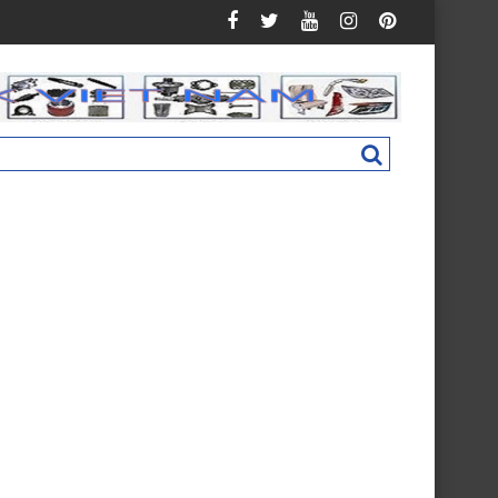
an C160 New M4831011002A0
Nắp hộp cốp phụ táp lô Foton Ollin 500 New