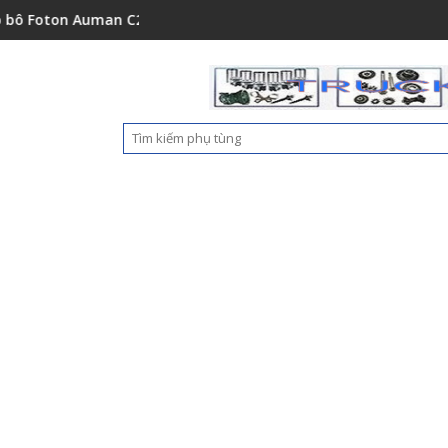
1001A0
n Auman C2400A C1500 1112235684110
Ốp nhựa cản trước Foton Aum