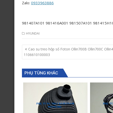
Zalo:
0933963886
981407A101 981416A001 981507A101 981415H1
HYUNDAI
Post
Cao su treo hộp số Foton Ollin700B Ollin700C Ollin
navigation
1106610100003
PHỤ TÙNG KHÁC