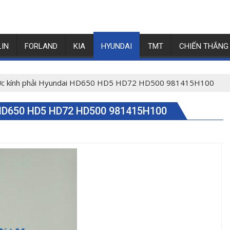
LIN
FORLAND
KIA
HYUNDAI
TMT
CHIẾN THẮNG
ớc kính phải Hyundai HD650 HD5 HD72 HD500 981415H100
D650 HD5 HD72 HD500 981415H100