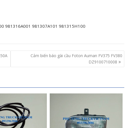
00 981316A001 981307A101 981315H100
450A
Cảm biến báo gài cầu Foton Auman FV375 FV380
DZ9100710008