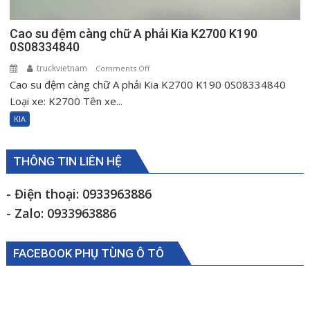
Cao su đệm càng chữ A phải Kia K2700 K190
0S08334840
truckvietnam
on
Comments Off
Cao su đệm càng chữ A phải Kia K2700 K190 0S08334840
Cao
su
Loại xe: K2700 Tên xe...
đệm
KIA
càng
chữ
A
THÔNG TIN LIÊN HỆ
phải
Kia
- Điện thoại: 0933963886
K2700
- Zalo: 0933963886
K190
0S08334840
FACEBOOK PHỤ TÙNG Ô TÔ