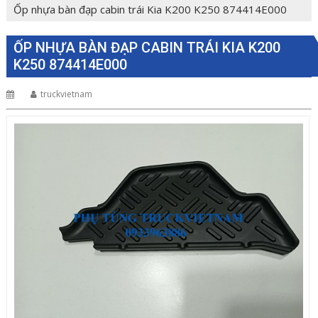
Ốp nhựa bàn đạp cabin trái Kia K200 K250 874414E000
ỐP NHỰA BÀN ĐẠP CABIN TRÁI KIA K200
K250 874414E000
truckvietnam