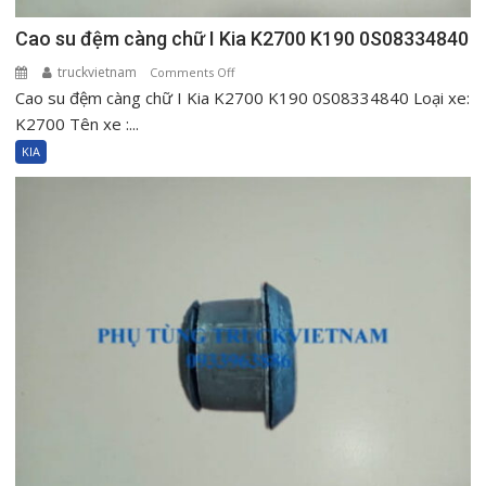
Cao su đệm càng chữ I Kia K2700 K190 0S08334840
truckvietnam
on
Comments Off
Cao su đệm càng chữ I Kia K2700 K190 0S08334840 Loại xe:
Cao
su
K2700 Tên xe :...
đệm
KIA
càng
chữ
I
Kia
K2700
K190
0S08334840