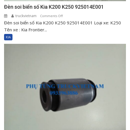
Đèn soi biển số Kia K200 K250 925014E001
truckvietnam
on
Comments Off
Đèn soi biển số Kia K200 K250 925014E001 Loại xe: K250
Đèn
soi
Tên xe : Kia Frontier...
biển
KIA
số
Kia
K200
K250
925014E001