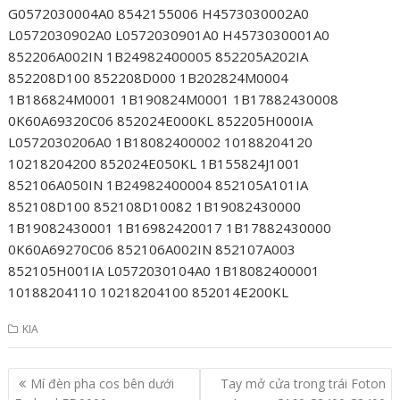
G0572030004A0 8542155006 H4573030002A0
L0572030902A0 L0572030901A0 H4573030001A0
852206A002IN 1B24982400005 852205A202IA
852208D100 852208D000 1B202824M0004
1B186824M0001 1B190824M0001 1B17882430008
0K60A69320C06 852024E000KL 852205H000IA
L0572030206A0 1B18082400002 10188204120
10218204200 852024E050KL 1B155824J1001
852106A050IN 1B24982400004 852105A101IA
852108D100 852108D10082 1B19082430000
1B19082430001 1B16982420017 1B17882430000
0K60A69270C06 852106A002IN 852107A003
852105H001IA L0572030104A0 1B18082400001
10188204110 10218204100 852014E200KL
KIA
Post
Mí đèn pha cos bên dưới
Tay mở cửa trong trái Foton