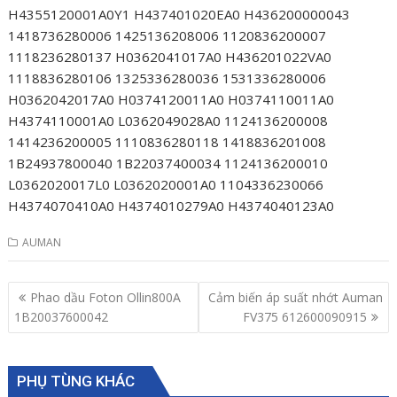
H4355120001A0Y1 H437401020EA0 H436200000043
1418736280006 1425136208006 1120836200007
1118236280137 H0362041017A0 H436201022VA0
1118836280106 1325336280036 1531336280006
H0362042017A0 H0374120011A0 H0374110011A0
H4374110001A0 L0362049028A0 1124136200008
1414236200005 1110836280118 1418836201008
1B24937800040 1B22037400034 1124136200010
L0362020017L0 L0362020001A0 1104336230066
H4374070410A0 H4374010279A0 H4374040123A0
AUMAN
Post
Phao dầu Foton Ollin800A
Cảm biến áp suất nhớt Auman
navigation
1B20037600042
FV375 612600090915
PHỤ TÙNG KHÁC