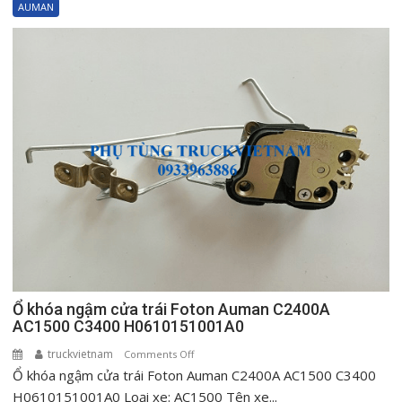
AUMAN
cửa
phải
Foton
Auman
C2400A
AC1500
C3400
H0610151002A0
Ổ khóa ngậm cửa trái Foton Auman C2400A
AC1500 C3400 H0610151001A0
truckvietnam
on
Comments Off
Ổ khóa ngậm cửa trái Foton Auman C2400A AC1500 C3400
Ổ
khóa
H0610151001A0 Loại xe: AC1500 Tên xe...