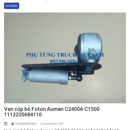
ngậm
AUMAN
cửa
trái
Foton
Auman
C2400A
AC1500
C3400
H0610151001A0
Van cúp bô Foton Auman C2400A C1500
1112235684110
truckvietnam
on
Comments Off
Van