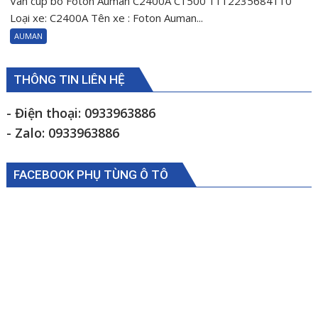
Van cúp bô Foton Auman C2400A C1500 1112235684110
cúp
Loại xe: C2400A Tên xe : Foton Auman...
bô
AUMAN
Foton
Auman
C2400A
THÔNG TIN LIÊN HỆ
C1500
1112235684110
- Điện thoại: 0933963886
- Zalo: 0933963886
FACEBOOK PHỤ TÙNG Ô TÔ