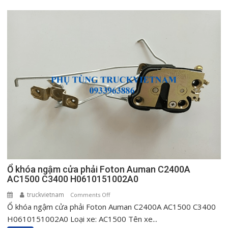
Ổ khóa ngậm cửa phải Foton Auman C2400A
AC1500 C3400 H0610151002A0
truckvietnam
on
Comments Off
Ổ khóa ngậm cửa phải Foton Auman C2400A AC1500 C3400
Ổ
khóa
H0610151002A0 Loại xe: AC1500 Tên xe...
ngậm