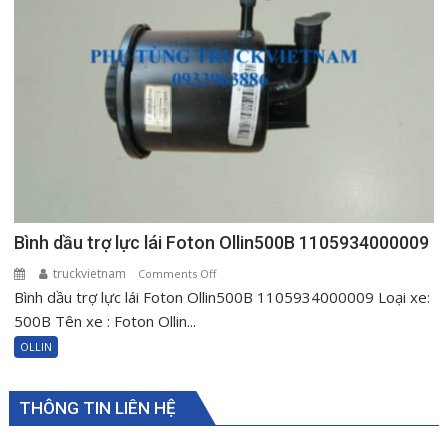
Bình dầu trợ lực lái Foton Ollin500B 1105934000009
truckvietnam
on
Comments Off
Bình dầu trợ lực lái Foton Ollin500B 1105934000009 Loại xe:
Bình
dầu
500B Tên xe : Foton Ollin...
trợ
OLLIN
lực
lái
Foton
THÔNG TIN LIÊN HỆ
Ollin500B