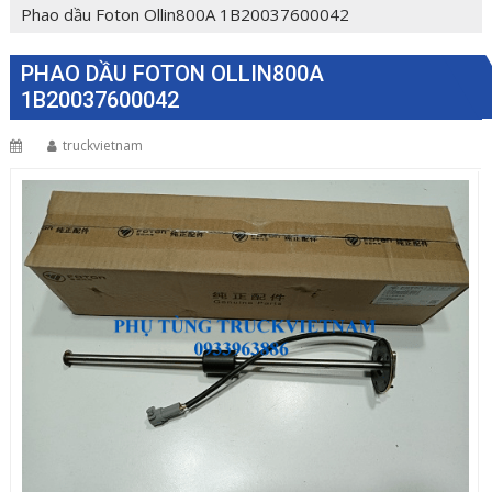
Phao dầu Foton Ollin800A 1B20037600042
PHAO DẦU FOTON OLLIN800A
1B20037600042
truckvietnam