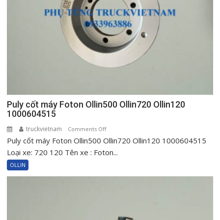
New
720
New
Ollin120
Puly cốt máy Foton Ollin500 Ollin720 Ollin120
1000604515
truckvietnam
on
Comments Off
Puly cốt máy Foton Ollin500 Ollin720 Ollin120 1000604515
Puly
cốt
Loại xe: 720 120 Tên xe : Foton...
máy
OLLIN
Foton
Ollin500
Ollin720
Ollin120
1000604515