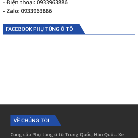
1105934000009
- Điện thoại: 0933963886
- Zalo: 0933963886
FACEBOOK PHỤ TÙNG Ô TÔ
VỀ CHÚNG TÔI
Cung cấp Phụ tùng ô tô Trung Quốc, Hàn Quốc: Xe