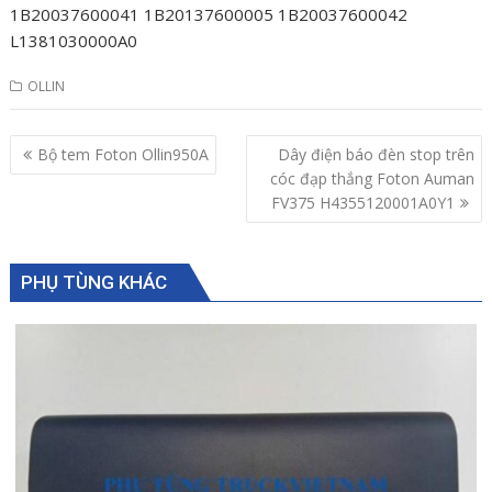
1B20037600041 1B20137600005 1B20037600042
L1381030000A0
OLLIN
Post
Bộ tem Foton Ollin950A
Dây điện báo đèn stop trên
navigation
cóc đạp thắng Foton Auman
FV375 H4355120001A0Y1
PHỤ TÙNG KHÁC