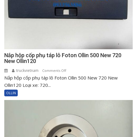
Nắp hộp cốp phụ táp lô Foton Ollin 500 New 720
New Ollin120
truckvietnam
on
Comments Off
Nắp hộp cốp phụ táp lô Foton Ollin 500 New 720 New
Nắp
hộp
Ollin120 Loại xe: 720...
cốp
OLLIN
phụ
táp
lô
Foton
Ollin
500