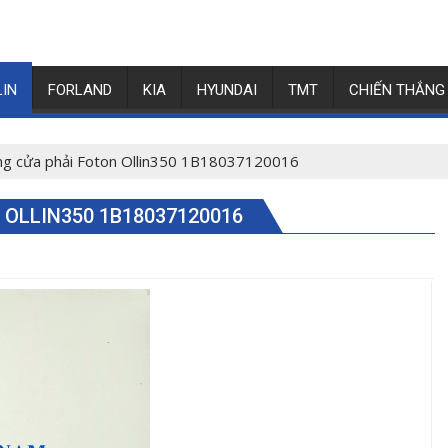
LIN
FORLAND
KIA
HYUNDAI
TMT
CHIẾN THẮNG
ng cửa phải Foton Ollin350 1B18037120016
 OLLIN350 1B18037120016