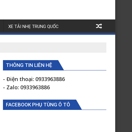
XE TẢI NHẸ TRUNG QUỐC
THÔNG TIN LIÊN HỆ
- Điện thoại: 0933963886
- Zalo: 0933963886
FACEBOOK PHỤ TÙNG Ô TÔ