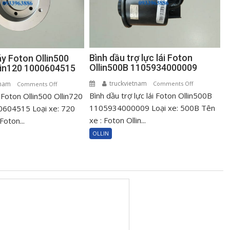
Bình dầu trợ lực lái Foton
áy Foton Ollin500
Ollin500B 1105934000009
llin120 1000604515
truckvietnam
on
tnam
on
Comments Off
Comments Off
Bình dầu trợ lực lái Foton Ollin500B
Bình
 Foton Ollin500 Ollin720
Puly
dầu
cốt
1105934000009 Loại xe: 500B Tên
0604515 Loại xe: 720
trợ
máy
xe : Foton Ollin...
Foton...
lực
Foton
OLLIN
lái
Ollin500
Foton
Ollin720
Ollin500B
Ollin120
110593400000
1000604515