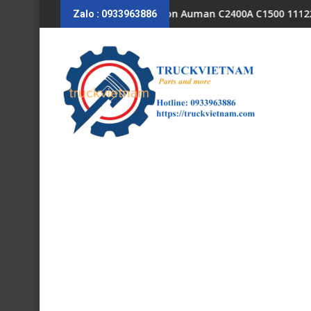
Skip
0A AC1500 C3400 H0610151001A0
Van cúp bô Foton Auman C2400A C1500 1112235684110
Ốp n
Zalo : 0933963886
to
content