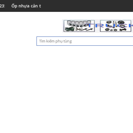
hựa cản trước Foton Auman C160 New M4831011002A0
Nắp hộp cốp phụ tá