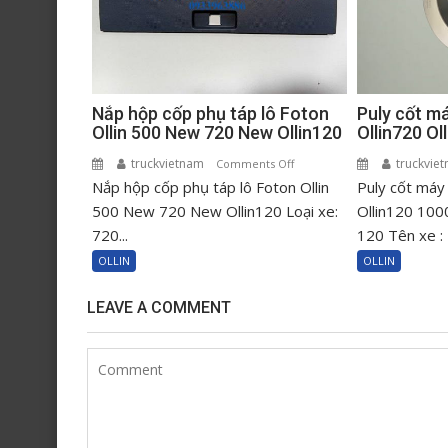
Puly cốt m
Nắp hộp cốp phụ táp lô Foton
Ollin720 O
Ollin 500 New 720 New Ollin120
truckvie
truckvietnam
on
Comments Off
Puly cốt máy
Nắp hộp cốp phụ táp lô Foton Ollin
Nắp
hộp
Ollin120 100
500 New 720 New Ollin120 Loại xe:
cốp
120 Tên xe : 
720...
phụ
OLLIN
OLLIN
táp
lô
LEAVE A COMMENT
Foton
Ollin
500
New
720
New