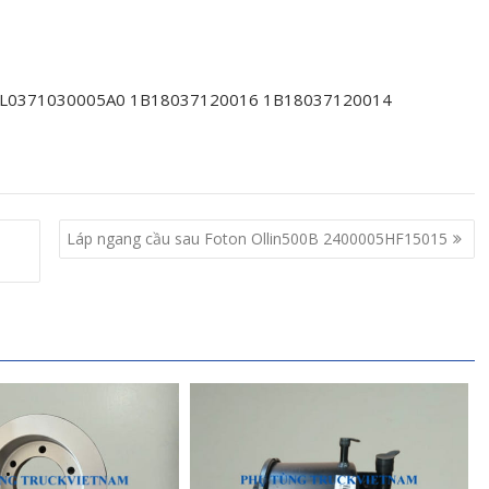
 L0371030005A0 1B18037120016 1B18037120014
Láp ngang cầu sau Foton Ollin500B 2400005HF15015