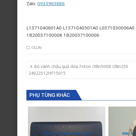
Zalo:
0933963886
L1371040601A0 L1371040501A0 L0371030006A0
1B20037100008 1B20037100006
OLLIN
Post
Bộ vành chậu quả dứa Foton Ollin500B Ollin250
navigation
24022512HF15015
PHỤ TÙNG KHÁC