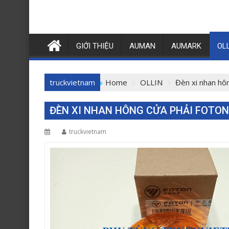
GIỚI THIỆU
AUMAN
AUMARK
OL
truckvietnam
Home
OLLIN
Đèn xi nhan hô
ĐÈN XI NHAN HÔNG CỬA PHẢI FOTON
truckvietnam