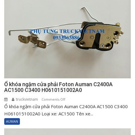
Ổ khóa ngậm cửa phải Foton Auman C2400A
AC1500 C3400 H0610151002A0
truckvietnam
on
Comments Off
Ổ khóa ngậm cửa phải Foton Auman C2400A AC1500 C3400
Ổ
khóa
H0610151002A0 Loại xe: AC1500 Tên xe...
ngậm
AUMAN
cửa
phải