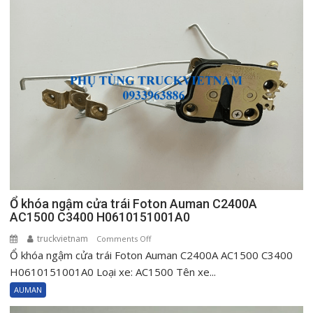
Foton
Auman
C2400A
AC1500
C3400
H0610151002A0
Ổ khóa ngậm cửa trái Foton Auman C2400A
AC1500 C3400 H0610151001A0
truckvietnam
on
Comments Off
Ổ khóa ngậm cửa trái Foton Auman C2400A AC1500 C3400
Ổ
khóa
H0610151001A0 Loại xe: AC1500 Tên xe...
ngậm
AUMAN
cửa