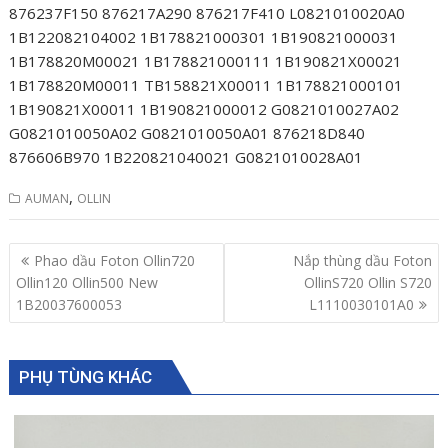
876237F150 876217A290 876217F410 L0821010020A0
1B122082104002 1B178821000301 1B190821000031
1B178820M00021 1B178821000111 1B190821X00021
1B178820M00011 TB158821X00011 1B178821000101
1B190821X00011 1B190821000012 G0821010027A02
G0821010050A02 G0821010050A01 876218D840
876606B970 1B220821040021 G0821010028A01
,
AUMAN
OLLIN
Post
Phao dầu Foton Ollin720
Nắp thùng dầu Foton
navigation
Ollin120 Ollin500 New
OllinS720 Ollin S720
1B20037600053
L1110030101A0
PHỤ TÙNG KHÁC