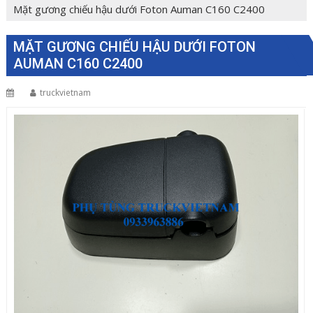
Mặt gương chiếu hậu dưới Foton Auman C160 C2400
MẶT GƯƠNG CHIẾU HẬU DƯỚI FOTON
AUMAN C160 C2400
truckvietnam