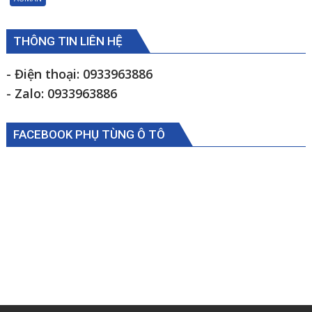
Foton
Auman
C2400A
THÔNG TIN LIÊN HỆ
C1500
1112235684110
- Điện thoại: 0933963886
- Zalo: 0933963886
FACEBOOK PHỤ TÙNG Ô TÔ