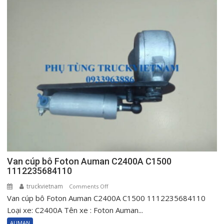
trái
Foton
Auman
C2400A
AC1500
C3400
H0610151001A0
Van cúp bô Foton Auman C2400A C1500
1112235684110
truckvietnam
on
Comments Off
Van cúp bô Foton Auman C2400A C1500 1112235684110
Van
cúp
Loại xe: C2400A Tên xe : Foton Auman...
bô
AUMAN