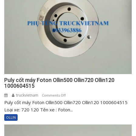
Ollin
500
New
720
New
Ollin120
Puly cốt máy Foton Ollin500 Ollin720 Ollin120
1000604515
truckvietnam
on
Comments Off
Puly cốt máy Foton Ollin500 Ollin720 Ollin120 1000604515
Puly
cốt
Loại xe: 720 120 Tên xe : Foton...
máy
OLLIN
Foton
Ollin500
Ollin720