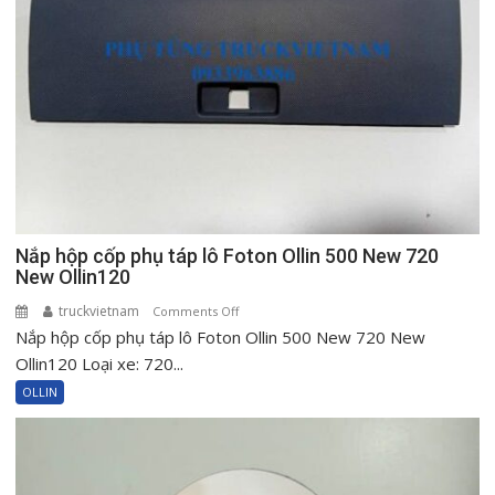
Nắp hộp cốp phụ táp lô Foton Ollin 500 New 720
New Ollin120
truckvietnam
on
Comments Off
Nắp hộp cốp phụ táp lô Foton Ollin 500 New 720 New
Nắp
hộp
Ollin120 Loại xe: 720...
cốp
OLLIN
phụ
táp
lô
Foton