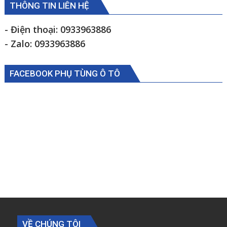
Foton
THÔNG TIN LIÊN HỆ
Ollin500B
1105934000009
- Điện thoại: 0933963886
- Zalo: 0933963886
FACEBOOK PHỤ TÙNG Ô TÔ
VỀ CHÚNG TÔI