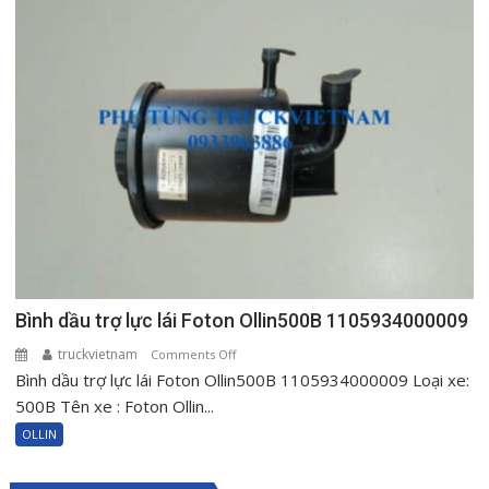
Ollin120
1000604515
Bình dầu trợ lực lái Foton Ollin500B 1105934000009
truckvietnam
on
Comments Off
Bình dầu trợ lực lái Foton Ollin500B 1105934000009 Loại xe:
Bình
dầu
500B Tên xe : Foton Ollin...
trợ
OLLIN
lực
lái