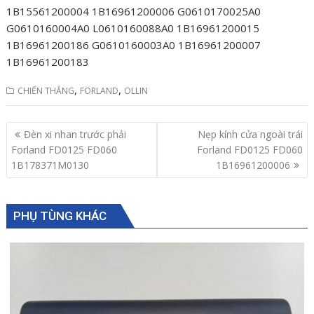
1B15561200004 1B16961200006 G0610170025A0
G0610160004A0 L0610160088A0 1B16961200015
1B16961200186 G0610160003A0 1B16961200007
1B16961200183
,
,
CHIẾN THẮNG
FORLAND
OLLIN
Post
Đèn xi nhan trước phải
Nẹp kính cửa ngoài trái
navigation
Forland FD0125 FD060
Forland FD0125 FD060
1B178371M0130
1B16961200006
PHỤ TÙNG KHÁC