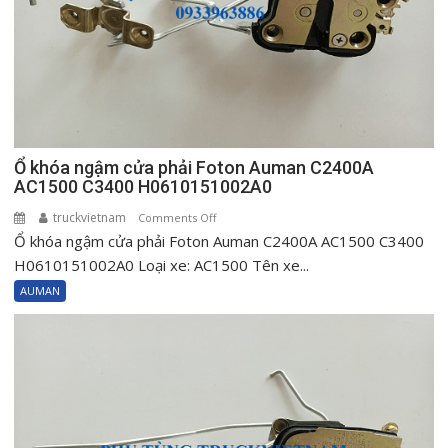
Ổ khóa ngậm cửa phải Foton Auman C2400A
AC1500 C3400 H0610151002A0
truckvietnam
on
Comments Off
Ổ khóa ngậm cửa phải Foton Auman C2400A AC1500 C3400
Ổ
khóa
H0610151002A0 Loại xe: AC1500 Tên xe...
ngậm
AUMAN
cửa
phải
Foton
Auman
C2400A
AC1500
C3400