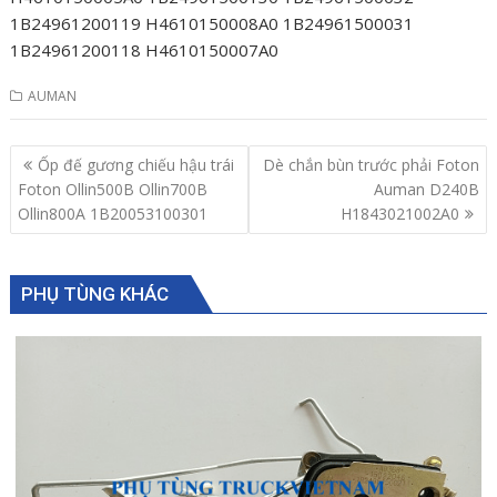
1B24961200119 H4610150008A0 1B24961500031
1B24961200118 H4610150007A0
AUMAN
Post
Ốp đế gương chiếu hậu trái
Dè chắn bùn trước phải Foton
navigation
Foton Ollin500B Ollin700B
Auman D240B
Ollin800A 1B20053100301
H1843021002A0
PHỤ TÙNG KHÁC