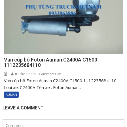
C3400
H0610151001A0
Van cúp bô Foton Auman C2400A C1500
1112235684110
truckvietnam
on
Comments Off
Van cúp bô Foton Auman C2400A C1500 1112235684110
Van
cúp
Loại xe: C2400A Tên xe : Foton Auman...
bô
AUMAN
Foton
Auman
LEAVE A COMMENT
C2400A
C1500
1112235684110