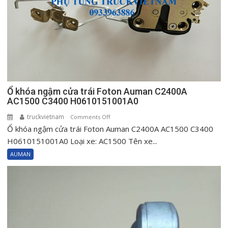
H0610151002A0
Ổ khóa ngậm cửa trái Foton Auman C2400A
AC1500 C3400 H0610151001A0
truckvietnam
on
Comments Off
Ổ khóa ngậm cửa trái Foton Auman C2400A AC1500 C3400
Ổ
khóa
H0610151001A0 Loại xe: AC1500 Tên xe...
ngậm
AUMAN
cửa
trái
Foton
Auman
C2400A
AC1500