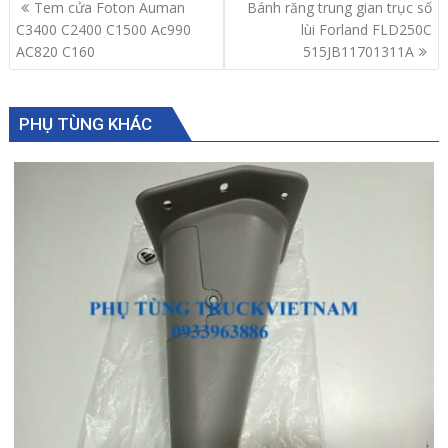
Post
Tem cửa Foton Auman
Bánh răng trung gian trục số
navigation
C3400 C2400 C1500 Ac990
lùi Forland FLD250C
AC820 C160
515JB11701311A
PHỤ TÙNG KHÁC