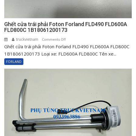
Ghết cửa trái phải Foton Forland FLD490 FLD600A
FLD800C 1B18061200173
truckvietnam
on
Comments Off
Ghết cửa trái phải Foton Forland FLD490 FLD600A FLD800C
Ghết
cửa
1B18061200173 Loại xe: FLD600A FLD800C Tên xe...
trái
FORLAND
phải
Foton
Forland
FLD490
FLD600A
FLD800C
1B18061200173