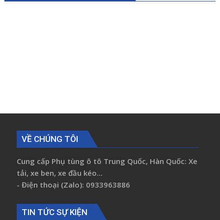
VỀ CHÚNG TÔI
Cung cấp Phụ tùng ô tô Trung Quốc, Hàn Quốc: Xe
tải, xe ben, xe đầu kéo...
- Điện thoại (Zalo): 0933963886
TIN TỨC SỰ KIỆN