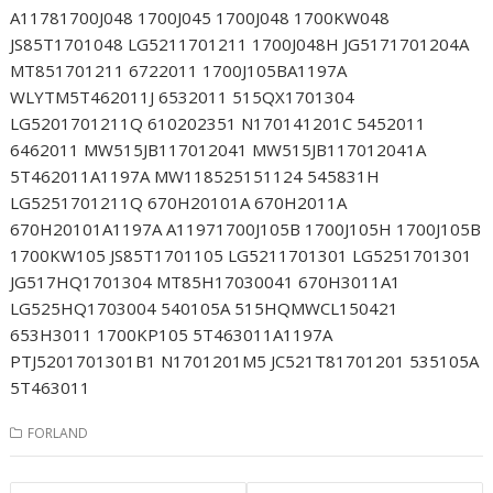
A11781700J048 1700J045 1700J048 1700KW048
JS85T1701048 LG5211701211 1700J048H JG5171701204A
MT851701211 6722011 1700J105BA1197A
WLYTM5T462011J 6532011 515QX1701304
LG5201701211Q 610202351 N170141201C 5452011
6462011 MW515JB117012041 MW515JB117012041A
5T462011A1197A MW118525151124 545831H
LG5251701211Q 670H20101A 670H2011A
670H20101A1197A A11971700J105B 1700J105H 1700J105B
1700KW105 JS85T1701105 LG5211701301 LG5251701301
JG517HQ1701304 MT85H17030041 670H3011A1
LG525HQ1703004 540105A 515HQMWCL150421
653H3011 1700KP105 5T463011A1197A
PTJ5201701301B1 N1701201M5 JC521T81701201 535105A
5T463011
FORLAND