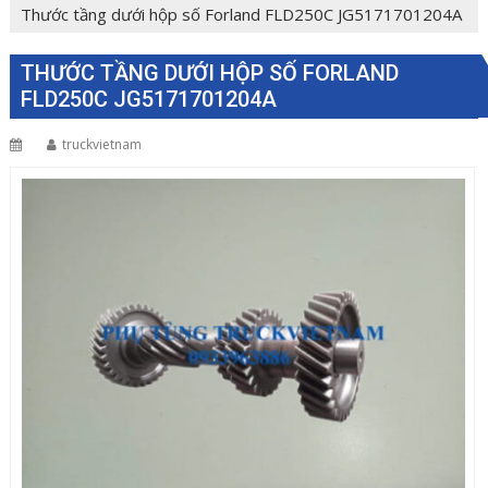
Thước tầng dưới hộp số Forland FLD250C JG5171701204A
THƯỚC TẦNG DƯỚI HỘP SỐ FORLAND
FLD250C JG5171701204A
truckvietnam