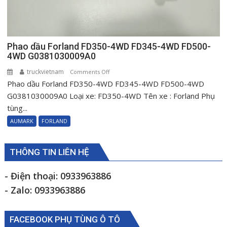
Phao dầu Forland FD350-4WD FD345-4WD FD500-
4WD G0381030009A0
truckvietnam
on
Comments Off
Phao dầu Forland FD350-4WD FD345-4WD FD500-4WD
Phao
dầu
G0381030009A0 Loại xe: FD350-4WD Tên xe : Forland Phụ
Forland
tùng...
FD350-
AUMARK
FORLAND
4WD
FD345-
4WD
THÔNG TIN LIÊN HỆ
FD500-
4WD
- Điện thoại: 0933963886
G0381030009A0
- Zalo: 0933963886
FACEBOOK PHỤ TÙNG Ô TÔ