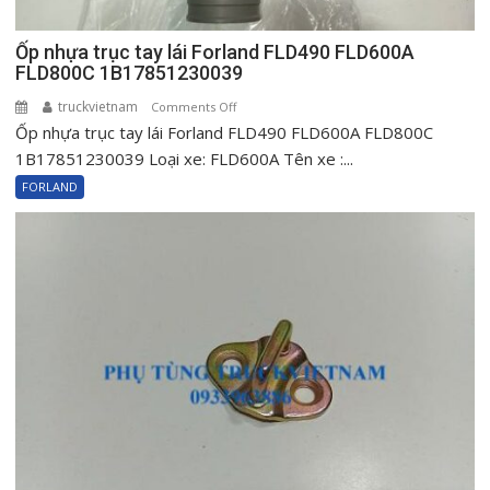
Ốp nhựa trục tay lái Forland FLD490 FLD600A
FLD800C 1B17851230039
truckvietnam
on
Comments Off
Ốp nhựa trục tay lái Forland FLD490 FLD600A FLD800C
Ốp
nhựa
1B17851230039 Loại xe: FLD600A Tên xe :...
trục
FORLAND
tay
lái
Forland
FLD490
FLD600A
FLD800C
1B17851230039