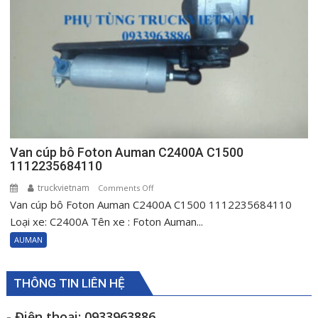
C3400
H0610151001A0
Van cúp bô Foton Auman C2400A C1500
1112235684110
truckvietnam
on
Comments Off
Van cúp bô Foton Auman C2400A C1500 1112235684110
Van
cúp
Loại xe: C2400A Tên xe : Foton Auman...
bô
AUMAN
Foton
Auman
C2400A
THÔNG TIN LIÊN HỆ
C1500
1112235684110
- Điện thoại: 0933963886