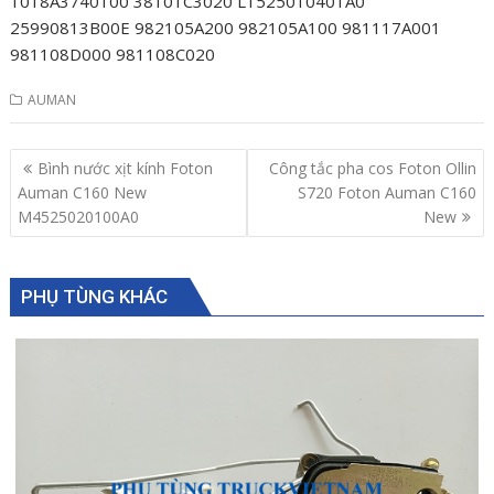
1018A3740100 38101C3020 L1525010401A0
25990813B00E 982105A200 982105A100 981117A001
981108D000 981108C020
AUMAN
Post
Bình nước xịt kính Foton
Công tắc pha cos Foton Ollin
navigation
Auman C160 New
S720 Foton Auman C160
M4525020100A0
New
PHỤ TÙNG KHÁC