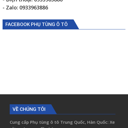
- Zalo: 0933963886
FACEBOOK PHỤ TÙNG Ô TÔ
VỀ CHÚNG TÔI
Cung cấp Phụ tùng ô tô Trung Quốc, Hàn Quốc: Xe