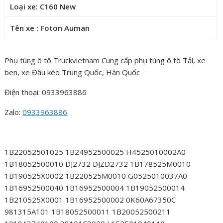
Loại xe: C160 New
Tên xe : Foton Auman
Phụ tùng ô tô Truckvietnam Cung cấp phụ tùng ô tô Tải, xe
ben, xe Đầu kéo Trung Quốc, Hàn Quốc
Điện thoại: 0933963886
Zalo:
0933963886
1B22052501025 1B24952500025 H4525010002A0
1B18052500010 DJ2732 DJZD2732 1B178525M0010
1B190525X0002 1B220525M0010 G0525010037A0
1B16952500040 1B16952500004 1B19052500014
1B210525X0001 1B16952500002 0K60A67350C
981315A101 1B18052500011 1B20052500211