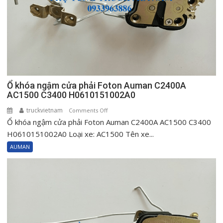
Ổ khóa ngậm cửa phải Foton Auman C2400A
AC1500 C3400 H0610151002A0
truckvietnam
on
Comments Off
Ổ khóa ngậm cửa phải Foton Auman C2400A AC1500 C3400
Ổ
khóa
H0610151002A0 Loại xe: AC1500 Tên xe...
ngậm
AUMAN
cửa
phải
Foton
Auman
C2400A
AC1500
C3400