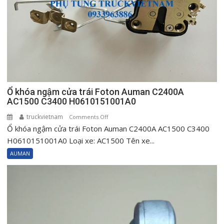
H0610151002A0
Ổ khóa ngậm cửa trái Foton Auman C2400A
AC1500 C3400 H0610151001A0
truckvietnam
on
Comments Off
Ổ khóa ngậm cửa trái Foton Auman C2400A AC1500 C3400
Ổ
khóa
H0610151001A0 Loại xe: AC1500 Tên xe...
ngậm
AUMAN
cửa
trái
Foton
Auman
C2400A
AC1500