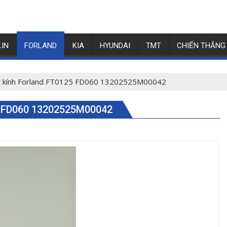
LIN
FORLAND
KIA
HYUNDAI
TMT
CHIẾN THẮNG
ịt kính Forland FT0125 FD060 13202525M00042
 FD060 13202525M00042