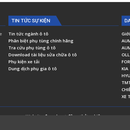
FLD490
FD500-
FLD600A
4WD
FLD800C
G0381030009
TIN TỨC SỰ KIỆN
D
1B18061200173
e
Tin tức ngành ô tô
Giới
Phân biệt phụ tùng chính hãng
AU
Tra cứu phụ tùng ô tô
AU
Download tài liệu sửa chữa ô tô
OLL
Phụ kiện xe tải
FO
Dung dịch phụ gia ô tô
KIA
HYU
TM
CHI
XE 
Website đang hoạt động thử nghiệm