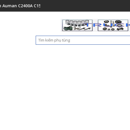
2400A C1500 1112235684110
Ốp nhựa cản trước Foton Auman C160 