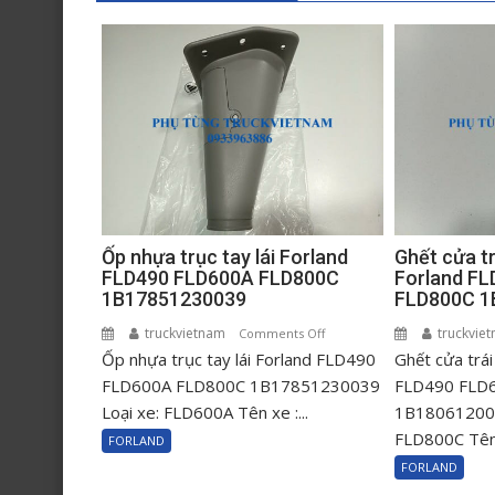
Ốp nhựa trục tay lái Forland
Ghết cửa tr
FLD490 FLD600A FLD800C
Forland F
1B17851230039
FLD800C 1
truckvietnam
on
truckvie
Comments Off
Ốp nhựa trục tay lái Forland FLD490
Ốp
Ghết cửa trái
nhựa
FLD600A FLD800C 1B17851230039
FLD490 FLD
trục
Loại xe: FLD600A Tên xe :...
1B180612001
tay
FLD800C Tên 
FORLAND
lái
FORLAND
Forland