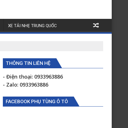
XE TẢI NHẸ TRUNG QUỐC
THÔNG TIN LIÊN HỆ
- Điện thoại: 0933963886
- Zalo: 0933963886
FACEBOOK PHỤ TÙNG Ô TÔ