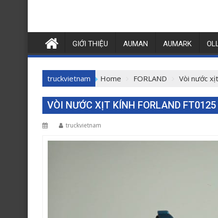
GIỚI THIỆU
AUMAN
AUMARK
OL
truckvietnam
Home
FORLAND
Vòi nước x
VÒI NƯỚC XỊT KÍNH FORLAND FT0125
truckvietnam