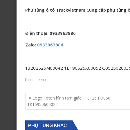
Phụ tùng ô tô Truckvietnam Cung cấp phụ tùng ô
Điện thoại: 0933963886
Zalo:
0933963886
13202525M00042 1B190525X00052 G052502003
FORLAND
Post
Logo Foton hình tam giác FT0125 FD060
navigation
1K16950600022
PHỤ TÙNG KHÁC