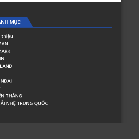
A0
ANH MỤC
 thiệu
MAN
MARK
IN
RLAND
NDAI
T
ẾN THẮNG
TẢI NHẸ TRUNG QUỐC