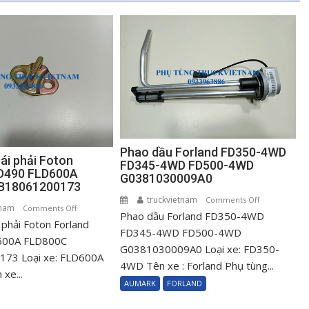
Phao dầu Forland FD350-4WD
ái phải Foton
FD345-4WD FD500-4WD
LD490 FLD600A
G0381030009A0
B18061200173
truckvietnam
on
Comments Off
tnam
on
Comments Off
Phao dầu Forland FD350-4WD
Phao
 phải Foton Forland
Ghết
dầu
FD345-4WD FD500-4WD
cửa
600A FLD800C
Forland
G0381030009A0 Loại xe: FD350-
trái
73 Loại xe: FLD600A
FD350-
4WD Tên xe : Forland Phụ tùng...
phải
xe...
4WD
AUMARK
FORLAND
Foton
FD345-
Forland
4WD