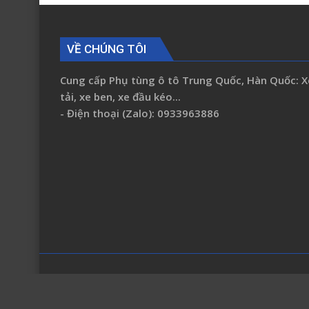
FLD490
FLD600A
FLD800C
VỀ CHÚNG TÔI
1B17851230039
Cung cấp Phụ tùng ô tô Trung Quốc, Hàn Quốc: X
tải, xe ben, xe đầu kéo...
- Điện thoại (Zalo): 0933963886