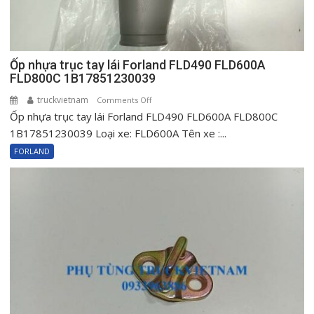
Ốp nhựa trục tay lái Forland FLD490 FLD600A
FLD800C 1B17851230039
truckvietnam
on
Comments Off
Ốp nhựa trục tay lái Forland FLD490 FLD600A FLD800C
Ốp
nhựa
1B17851230039 Loại xe: FLD600A Tên xe :...
trục
FORLAND
tay
lái
Forland
FLD490
FLD600A
FLD800C
1B17851230039