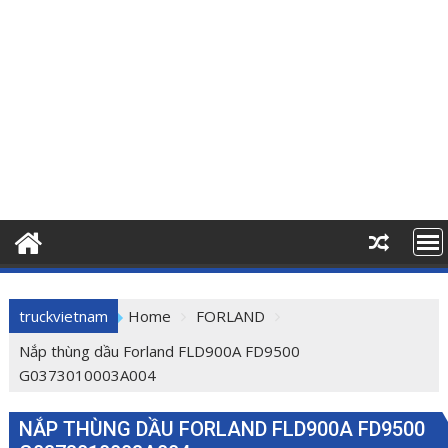
truckvietnam
Home
FORLAND
Nắp thùng dầu Forland FLD900A FD9500
G0373010003A004
NẮP THÙNG DẦU FORLAND FLD900A FD9500