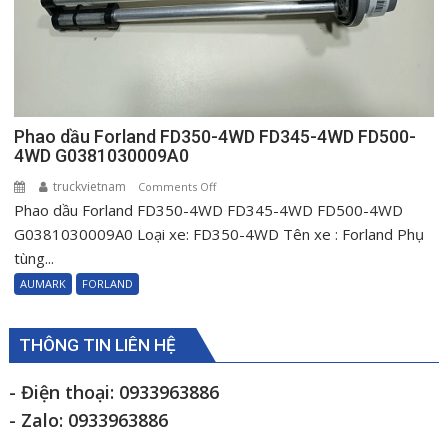
Phao dầu Forland FD350-4WD FD345-4WD FD500-
4WD G0381030009A0
truckvietnam
on
Comments Off
Phao dầu Forland FD350-4WD FD345-4WD FD500-4WD
Phao
dầu
G0381030009A0 Loại xe: FD350-4WD Tên xe : Forland Phụ
Forland
tùng...
FD350-
AUMARK
FORLAND
4WD
FD345-
4WD
THÔNG TIN LIÊN HỆ
FD500-
4WD
- Điện thoại: 0933963886
G0381030009A0
- Zalo: 0933963886