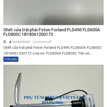
Ghết cửa trái phải Foton Forland FLD490 FLD600A
FLD800C 1B18061200173
truckvietnam
on
Comments Off
Ghết cửa trái phải Foton Forland FLD490 FLD600A FLD800C
Ghết
cửa
1B18061200173 Loại xe: FLD600A FLD800C Tên xe...
trái
FORLAND
phải
Foton
Forland
FLD490
FLD600A
FLD800C
1B18061200173