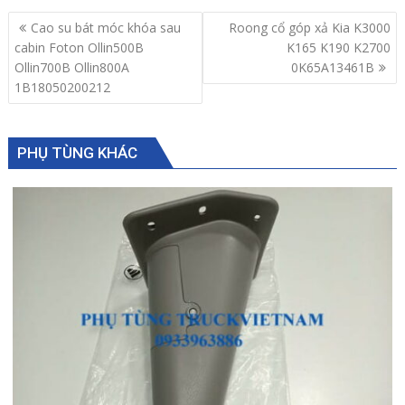
Post
Cao su bát móc khóa sau
Roong cổ góp xả Kia K3000
navigation
cabin Foton Ollin500B
K165 K190 K2700
Ollin700B Ollin800A
0K65A13461B
1B18050200212
PHỤ TÙNG KHÁC