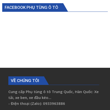
FACEBOOK PHỤ TÙNG Ô TÔ
VỀ CHÚNG TÔI
Cung cấp Phụ tùng ô tô Trung Quốc, Hàn Quốc: Xe
tải, xe ben, xe đầu kéo...
- Điện thoại (Zalo): 0933963886