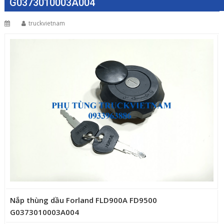
G0373010003A004
truckvietnam
Nắp thùng dầu Forland FLD900A FD9500
G0373010003A004